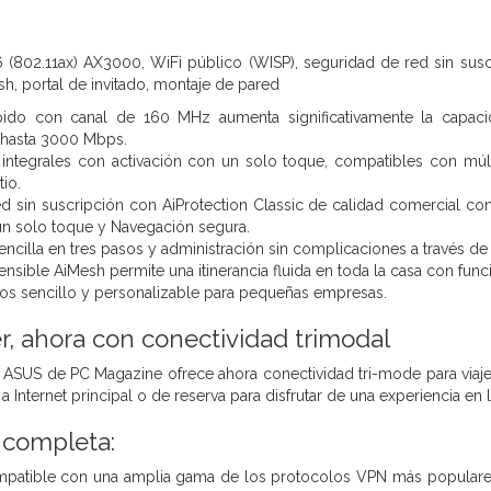
6 (802.11ax) AX3000, WiFi público (WISP), seguridad de red sin suscr
sh, portal de invitado, montaje de pared
ápido con canal de 160 MHz aumenta significativamente la capacid
 hasta 3000 Mbps.
integrales con activación con un solo toque, compatibles con múlt
tio.
d sin suscripción con AiProtection Classic de calidad comercial co
n solo toque y Navegación segura.
ncilla en tres pasos y administración sin complicaciones a través de 
tensible AiMesh permite una itinerancia fluida en toda la casa con fu
ados sencillo y personalizable para pequeñas empresas.
er, ahora con conectividad trimodal
r ASUS de PC Magazine ofrece ahora conectividad tri-mode para via
 Internet principal o de reserva para disfrutar de una experiencia en l
 completa:
patible con una amplia gama de los protocolos VPN más populare