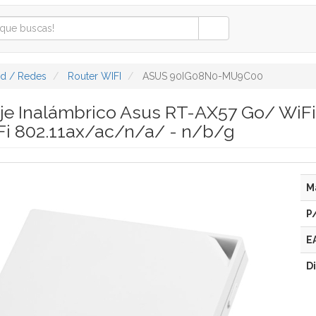
ad / Redes
Router WIFI
ASUS 90IG08N0-MU9C00
aje Inalámbrico Asus RT-AX57 Go/ Wi
i 802.11ax/ac/n/a/ - n/b/g
M
P
E
D