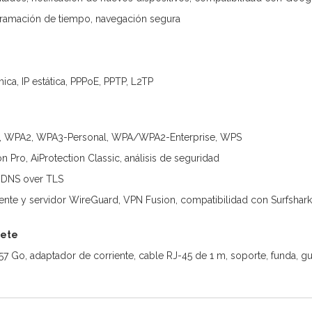
gramación de tiempo, navegación segura
ca, IP estática, PPPoE, PPTP, L2TP
A, WPA2, WPA3-Personal, WPA/WPA2-Enterprise, WPS
on Pro, AiProtection Classic, análisis de seguridad
 DNS over TLS
liente y servidor WireGuard, VPN Fusion, compatibilidad con Surfshark
uete
7 Go, adaptador de corriente, cable RJ-45 de 1 m, soporte, funda, guía