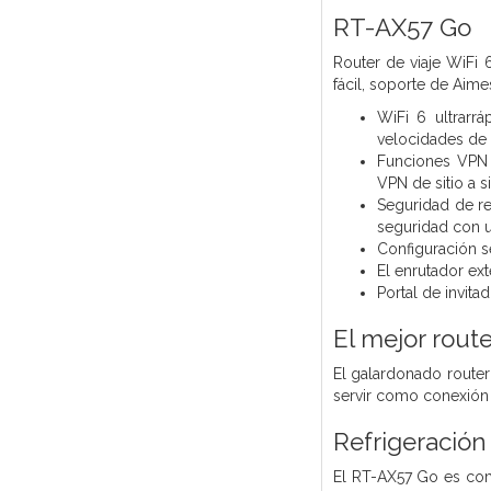
RT-AX57 Go
Router de viaje WiFi 
fácil, soporte de Aime
WiFi 6 ultrarr
velocidades de
Funciones VPN 
VPN de sitio a si
Seguridad de re
seguridad con u
Configuración se
El enrutador ex
Portal de invit
El mejor rout
El galardonado route
servir como conexión a
Refrigeración
El RT-AX57 Go es com