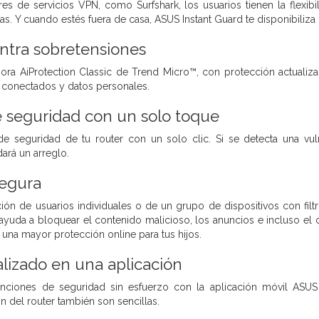
 de servicios VPN, como Surfshark, los usuarios tienen la flexibi
as. Y cuando estés fuera de casa, ASUS Instant Guard te disponibiliz
ntra sobretensiones
ora AiProtection Classic de Trend Micro™, con protección actualiz
s conectados y datos personales.
 seguridad con un solo toque
e seguridad de tu router con un solo clic. Si se detecta una vul
rá un arreglo.
egura
ción de usuarios individuales o de un grupo de dispositivos con filt
yuda a bloquear el contenido malicioso, los anuncios e incluso el 
una mayor protección online para tus hijos.
alizado en una aplicación
unciones de seguridad sin esfuerzo con la aplicación móvil ASUS 
n del router también son sencillas.