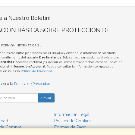
e a Nuestro Boletín!
CIÓN BÁSICA SOBRE PROTECCIÓN DE
A FORMIGA INFORMATICA S.L.
der las consultas planteadas por el usuario y enviarle la información solicitada;
onsentimiento del usuario;
Destinatarios
: Solo se realizan cesiones si existe una
erechos
: Acceder, rectificar y suprimir, así como otros derechos, como se indica en
cional;
Información Adicional
: Puede consultar la información completa de
tos en nuestra
Política de Privacidad
.
acepto la
Política de Privacidad
.
Enviar
Información Legal
cidad
Política de Cookies
 de Compra
Formas de Pago