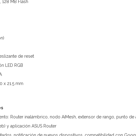
 128 MB Flash
ón)
eslizante de reset
ción LED RGB
A
20 x 21.5 mm
es
nto: Router inalámbrico, nodo AiMesh, extensor de rango, punto de
eb) y aplicación ASUS Router
itados, notificación de nuevos dispositivos, compatibilidad con Googl