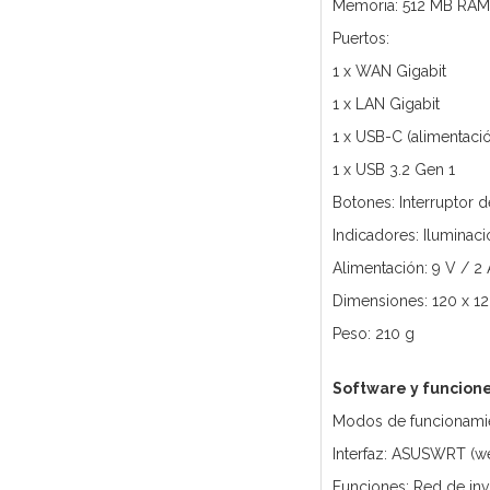
Memoria: 512 MB RAM,
Puertos:
1 x WAN Gigabit
1 x LAN Gigabit
1 x USB-C (alimentaci
1 x USB 3.2 Gen 1
Botones: Interruptor d
Indicadores: Ilumina
Alimentación: 9 V / 2 
Dimensiones: 120 x 1
Peso: 210 g
Software y funcion
Modos de funcionamie
Interfaz: ASUSWRT (w
Funciones: Red de inv