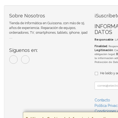
Sobre Nosotros
¡Suscríbet
Tienda de Informática en Guissona, con más de 15
INFORMA
años de experiencia. Reparación de equipos,
DATOS
ordenadores, TV, smartphones, tablets, iphone, ipad
....
Responsable
: L
Finalidad
: Respon
Síguenos en:
Legitimación
: C
obligación legal;
D
la información adi
Protección de Da
He leído y 
Contacto
Política Priva
Condiciones