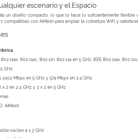
ualquier escenario y el Espacio
a un diseño compacto, lo que lo hace lo suficientemente flexible 
rs compatibles con AiMesh para ampliar la cobertura WiFi y satisface
nes
mbrica
 802.11ax, 802.11ac, 802.11n, 802.11a en 5 GHz; IEEE 802.11ax, 802.11
 5 GHz
ta 2402 Mbps en 5 GHz y 574 Mbps en 2.4 GHz
 x 2 en 2.4 GHz y 2 x 2 en 5 GHz
ernas
O, AiMesh
oble núcleo a 1.3 GHz