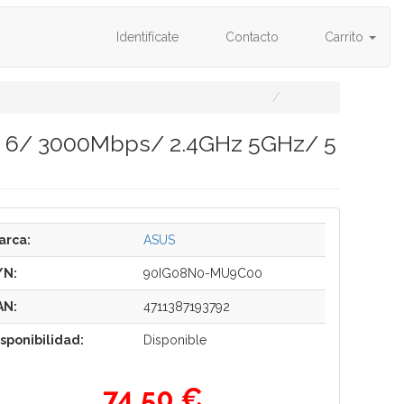
Identifícate
Contacto
Carrito
Fi 6/ 3000Mbps/ 2.4GHz 5GHz/ 5
arca:
ASUS
/N:
90IG08N0-MU9C00
AN:
4711387193792
isponibilidad:
Disponible
74,50 €