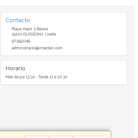
Contacto
Plaça major 3 Baixos
25210
GUISSONA
,
Lleida
973552249
administracio@insectari.com
Horario
Matí de 9 a 13:30 - Tarda 17 a 20:30