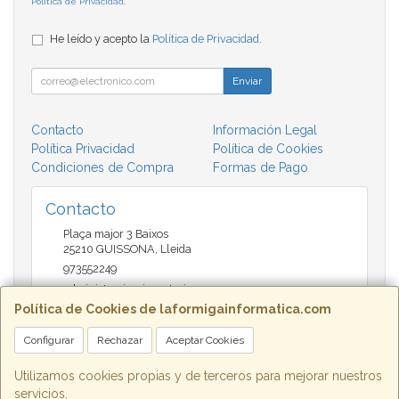
Política de Privacidad
.
He leído y acepto la
Política de Privacidad
.
Enviar
Contacto
Información Legal
Política Privacidad
Política de Cookies
Condiciones de Compra
Formas de Pago
Contacto
Plaça major 3 Baixos
25210
GUISSONA
,
Lleida
973552249
administracio@insectari.com
Política de Cookies de laformigainformatica.com
Configurar
Rechazar
Aceptar Cookies
Horario
Matí de 9 a 13:30 - Tarda 17 a 20:30
Utilizamos cookies propias y de terceros para mejorar nuestros
servicios.