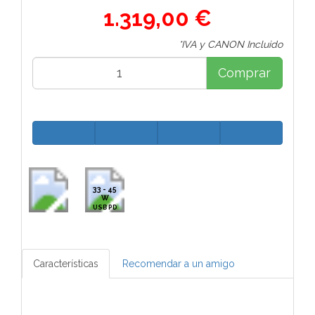
1.319,00 €
*IVA y CANON Incluido
Comprar
33 - 45
W
USB PD
Características
Recomendar a un amigo