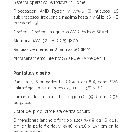
Sistema operativo: Windows 11 Home
Procesador: AMD Ryzen 7 7735U (8 núcleos, 16
subprocesos, frecuencia máxima hasta 4,7 GHz, 16 MB
de caché L3)
Gráficos: Gráficos integrados AMD Radeon 680M
Memoria RAM: 32 GB DDR5-4800
Ranuras de memoria: 2 ranuras SODIMM
Almacenamiento interno: SSD PCIe NVMe de 1TB
Pantalla y diseño
Pantalla: 15.6 pulgadas FHD (1920 x 1080), panel SVA,
antirreflejos, bisel estrecho, 250 nits, 45% NTSC
Tamaño de la pantalla (diagonal): 39,6 cm (15,6
pulgadas)
Color del producto: Plata ceniza oscuro
Dimensiones (ancho x fondo x alto): 35,98 x 23,6 x 1,17
cm en la parte frontal y 35,98 x 23,6 x 1,57 cm en la
parte posterior