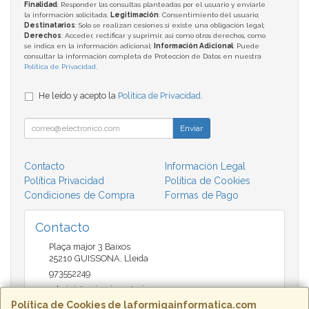
Finalidad
: Responder las consultas planteadas por el usuario y enviarle
la información solicitada;
Legitimación
: Consentimiento del usuario;
Destinatarios
: Solo se realizan cesiones si existe una obligación legal;
Derechos
: Acceder, rectificar y suprimir, así como otros derechos, como
se indica en la información adicional;
Información Adicional
: Puede
consultar la información completa de Protección de Datos en nuestra
Política de Privacidad
.
He leído y acepto la
Política de Privacidad
.
Enviar
Contacto
Información Legal
Política Privacidad
Política de Cookies
Condiciones de Compra
Formas de Pago
Contacto
Plaça major 3 Baixos
25210
GUISSONA
,
Lleida
973552249
administracio@insectari.com
Política de Cookies de laformigainformatica.com