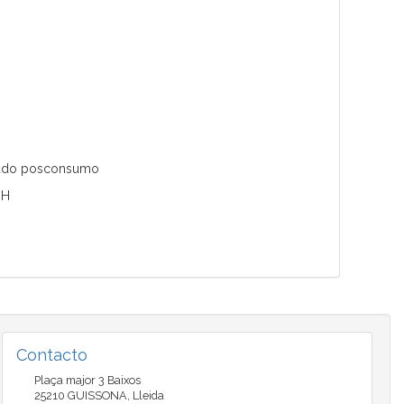
ciclado posconsumo
0H
Contacto
Plaça major 3 Baixos
25210
GUISSONA
,
Lleida