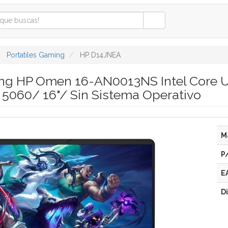
Portatiles Gaming
HP D14JNEA
ing HP Omen 16-AN0013NS Intel Core 
5060/ 16"/ Sin Sistema Operativo
M
P
E
D