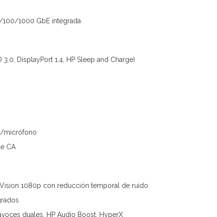
0/100/1000 GbE integrada
 3.0, DisplayPort 1.4, HP Sleep and Charge)
s/micrófono
 de CA
Vision 1080p con reducción temporal de ruido
grados
ltavoces duales, HP Audio Boost, HyperX