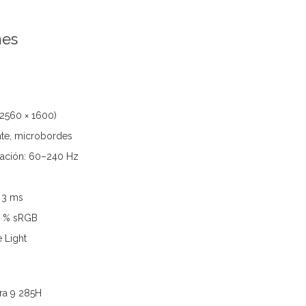
nes
2560 × 1600)
ante, microbordes
zación: 60–240 Hz
 3 ms
0 % sRGB
 Light
tra 9 285H