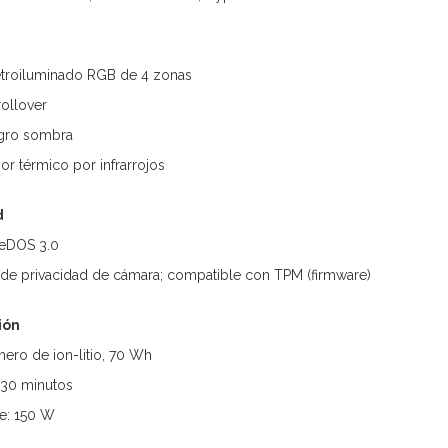
etroiluminado RGB de 4 zonas
rollover
egro sombra
or térmico por infrarrojos
d
eeDOS 3.0
 de privacidad de cámara; compatible con TPM (firmware)
ión
ímero de ion-litio, 70 Wh
 30 minutos
e: 150 W