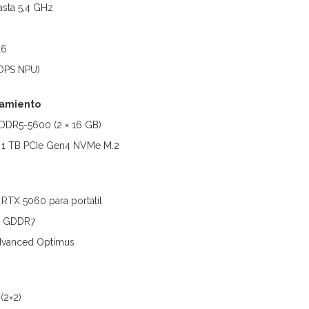
asta 5,4 GHz
16
 TOPS NPU)
amiento
DDR5-5600 (2 × 16 GB)
 1 TB PCIe Gen4 NVMe M.2
RTX 5060 para portátil
GB GDDR7
dvanced Optimus
(2×2)