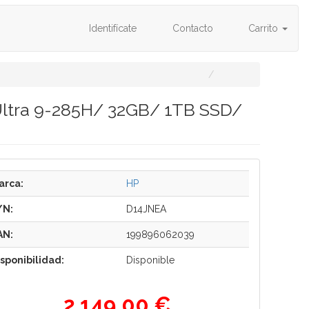
Identifícate
Contacto
Carrito
Ultra 9-285H/ 32GB/ 1TB SSD/
arca:
HP
/N:
D14JNEA
AN:
199896062039
isponibilidad:
Disponible
2.149,00 €