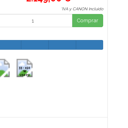
*IVA y CANON Incluido
Comprar
33 - 150
W
USB PD