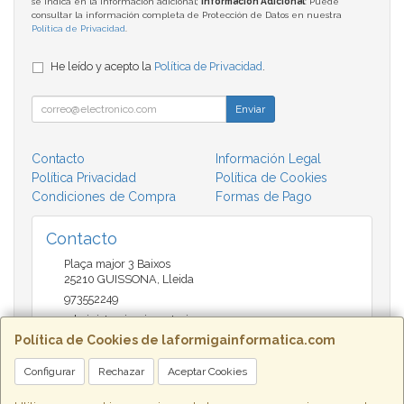
se indica en la información adicional;
Información Adicional
: Puede
consultar la información completa de Protección de Datos en nuestra
Política de Privacidad
.
He leído y acepto la
Política de Privacidad
.
Enviar
Contacto
Información Legal
Política Privacidad
Política de Cookies
Condiciones de Compra
Formas de Pago
Contacto
Plaça major 3 Baixos
25210
GUISSONA
,
Lleida
973552249
administracio@insectari.com
Política de Cookies de laformigainformatica.com
Configurar
Rechazar
Aceptar Cookies
Horario