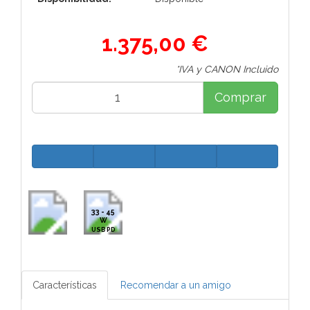
1.375,00 €
*IVA y CANON Incluido
Comprar
33 - 45
W
USB PD
Características
Recomendar a un amigo