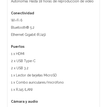
Autonomía: Hasta 18 horas de reproducción de vídeo
Conectividad
Wi-Fi 6
Bluetooth® 5.2
Ethernet Gigabit (RJ45)
Puertos
1 x HDMI
2 x USB Type-C
2 x USB 3.2
1 x Lector de tarjetas MicroSD
1 x Combo auriculares/micrófono
1 x RJ45 (LAN)
Cámara y audio