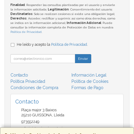
Finalidad
: Responder las consultas planteadas por el usuario y enviarle
la información solicitada;
Legitimación
: Consentimiento del usuario;
Destinatarios
: Solo se realizan cesiones si existe una obligación legal;
Derechos
: Acceder, rectificar y suprimir, así como otros derechos, como
se indica en la información adicional;
Información Adicional
: Puede
consultar la información completa de Protección de Datos en nuestra
Política de Privacidad
.
He leído y acepto la
Política de Privacidad
.
Enviar
Contacto
Información Legal
Política Privacidad
Política de Cookies
Condiciones de Compra
Formas de Pago
Contacto
Plaça major 3 Baixos
25210
GUISSONA
,
Lleida
973552249
administracio@insectari.com