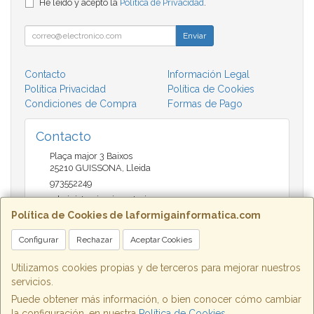
He leído y acepto la
Política de Privacidad
.
Enviar
Contacto
Información Legal
Política Privacidad
Política de Cookies
Condiciones de Compra
Formas de Pago
Contacto
Plaça major 3 Baixos
25210
GUISSONA
,
Lleida
973552249
administracio@insectari.com
Política de Cookies de laformigainformatica.com
Configurar
Rechazar
Aceptar Cookies
Horario
Matí de 9 a 13:30 - Tarda 17 a 20:30
Utilizamos cookies propias y de terceros para mejorar nuestros
servicios.
Puede obtener más información, o bien conocer cómo cambiar
la configuración, en nuestra
Política de Cookies
.