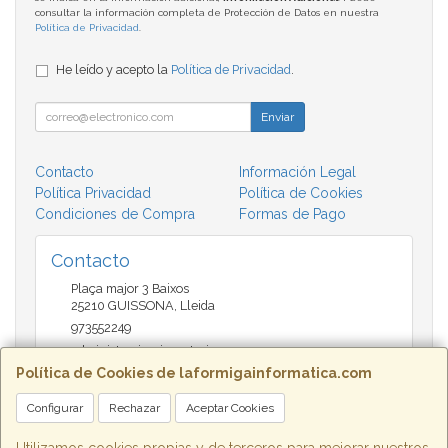
consultar la información completa de Protección de Datos en nuestra
Política de Privacidad
.
He leído y acepto la
Política de Privacidad
.
Enviar
Contacto
Información Legal
Política Privacidad
Política de Cookies
Condiciones de Compra
Formas de Pago
Contacto
Plaça major 3 Baixos
25210
GUISSONA
,
Lleida
973552249
administracio@insectari.com
Política de Cookies de laformigainformatica.com
Configurar
Rechazar
Aceptar Cookies
Horario
Matí de 9 a 13:30 - Tarda 17 a 20:30