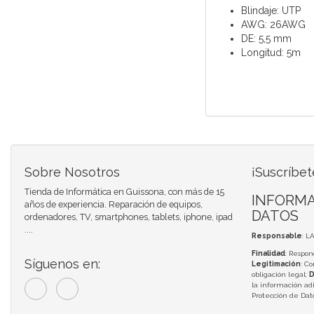
Blindaje: UTP
AWG: 26AWG
DE: 5,5 mm
Longitud: 5m
Sobre Nosotros
¡Suscríbet
Tienda de Informática en Guissona, con más de 15
INFORMA
años de experiencia. Reparación de equipos,
DATOS
ordenadores, TV, smartphones, tablets, iphone, ipad
....
Responsable
: L
Finalidad
: Respon
Síguenos en:
Legitimación
: C
obligación legal;
D
la información adi
Protección de Da