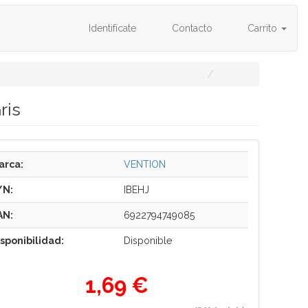
Identifícate
Contacto
Carrito
ris
arca:
VENTION
/N:
IBEHJ
AN:
6922794749085
isponibilidad:
Disponible
1,69 €