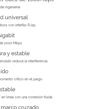
e ingeniería
d universal
tivos con interfaz RJ45
igabit
a de 1000 Mbps
a y estable
renzado reduce la interferencia
uido
omento crítico en el juego
stable
en línea con una conexión fluida
e marco cruzado