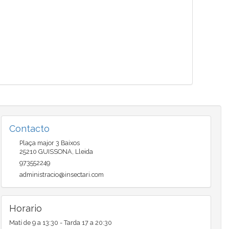
Contacto
Plaça major 3 Baixos
25210
GUISSONA
,
Lleida
973552249
administracio@insectari.com
Horario
Matí de 9 a 13:30 - Tarda 17 a 20:30