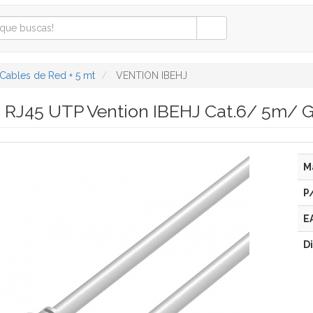
Cables de Red + 5 mt
VENTION IBEHJ
 RJ45 UTP Vention IBEHJ Cat.6/ 5m/ G
M
P
E
D