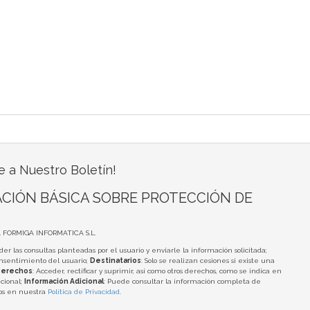
e a Nuestro Boletín!
CIÓN BÁSICA SOBRE PROTECCIÓN DE
A FORMIGA INFORMATICA S.L.
der las consultas planteadas por el usuario y enviarle la información solicitada;
onsentimiento del usuario;
Destinatarios
: Solo se realizan cesiones si existe una
erechos
: Acceder, rectificar y suprimir, así como otros derechos, como se indica en
cional;
Información Adicional
: Puede consultar la información completa de
tos en nuestra
Política de Privacidad
.