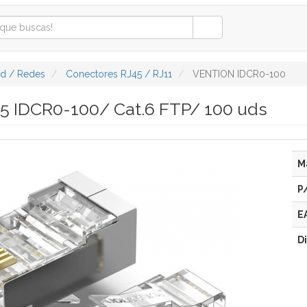
ad / Redes
Conectores RJ45 / RJ11
VENTION IDCR0-100
5 IDCR0-100/ Cat.6 FTP/ 100 uds
M
P
E
D