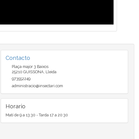
Contacto
Plaça major 3 Baixos
25210
GUISSONA
,
Lleida
973552249
administracio@insectari.com
Horario
Matí de 9 a 13:30 - Tarda 17 a 20:30