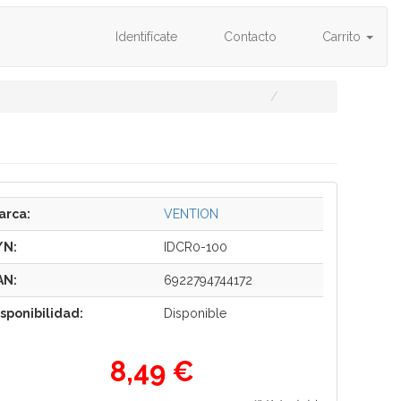
Identifícate
Contacto
Carrito
arca:
VENTION
/N:
IDCR0-100
AN:
6922794744172
isponibilidad:
Disponible
8,49 €