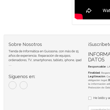
Sobre Nosotros
¡Suscríbet
Tienda de Informática en Guissona, con más de 15
INFORMA
años de experiencia. Reparación de equipos,
DATOS
ordenadores, TV, smartphones, tablets, iphone, ipad
....
Responsable
: L
Finalidad
: Respon
Síguenos en:
Legitimación
: C
obligación legal;
D
la información adi
Protección de Da
He leído y 