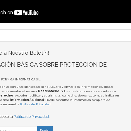
e a Nuestro Boletín!
CIÓN BÁSICA SOBRE PROTECCIÓN DE
A FORMIGA INFORMATICA S.L.
der las consultas planteadas por el usuario y enviarle la información solicitada;
onsentimiento del usuario;
Destinatarios
: Solo se realizan cesiones si existe una
erechos
: Acceder, rectificar y suprimir, así como otros derechos, como se indica en
cional;
Información Adicional
: Puede consultar la información completa de
tos en nuestra
Política de Privacidad
.
acepto la
Política de Privacidad
.
Enviar