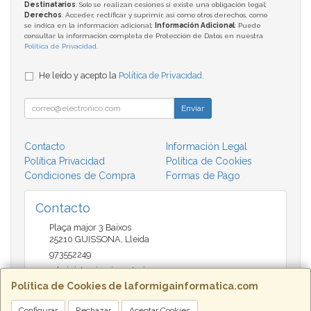
Destinatarios
: Solo se realizan cesiones si existe una obligación legal;
Derechos
: Acceder, rectificar y suprimir, así como otros derechos, como
se indica en la información adicional;
Información Adicional
: Puede
consultar la información completa de Protección de Datos en nuestra
Política de Privacidad
.
He leído y acepto la
Política de Privacidad
.
Enviar
Contacto
Información Legal
Política Privacidad
Política de Cookies
Condiciones de Compra
Formas de Pago
Contacto
Plaça major 3 Baixos
25210
GUISSONA
,
Lleida
973552249
administracio@insectari.com
Política de Cookies de laformigainformatica.com
Configurar
Rechazar
Aceptar Cookies