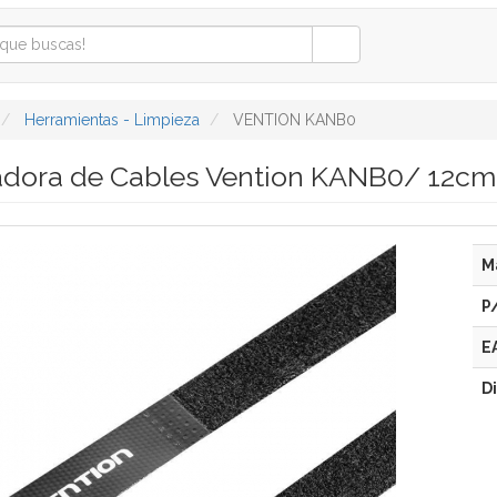
Herramientas - Limpieza
VENTION KANB0
adora de Cables Vention KANB0/ 12cm
M
P
E
D