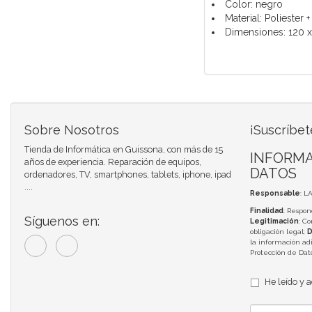
Color: negro
Material: Poliester +
Dimensiones: 120 
Sobre Nosotros
¡Suscríbet
Tienda de Informática en Guissona, con más de 15
INFORMA
años de experiencia. Reparación de equipos,
DATOS
ordenadores, TV, smartphones, tablets, iphone, ipad
....
Responsable
: L
Finalidad
: Respon
Síguenos en:
Legitimación
: C
obligación legal;
D
la información adi
Protección de Da
He leído y 