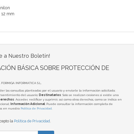
 nilon
x 12 mm
e a Nuestro Boletín!
CIÓN BÁSICA SOBRE PROTECCIÓN DE
A FORMIGA INFORMATICA S.L.
der las consultas planteadas por el usuario y enviarle la información solicitada;
onsentimiento del usuario;
Destinatarios
: Solo se realizan cesiones si existe una
erechos
: Acceder, rectificar y suprimir, así como otros derechos, como se indica en
cional;
Información Adicional
: Puede consultar la información completa de
tos en nuestra
Política de Privacidad
.
acepto la
Política de Privacidad
.