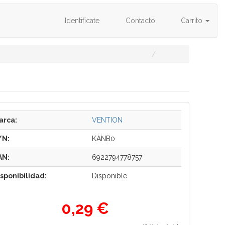
Identifícate
Contacto
Carrito
arca:
VENTION
/N:
KANB0
AN:
6922794778757
isponibilidad:
Disponible
0,29 €