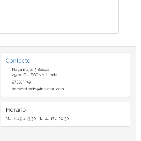
Contacto
Plaça major 3 Baixos
25210
GUISSONA
,
Lleida
973552249
administracio@insectari.com
Horario
Matí de 9 a 13:30 - Tarda 17 a 20:30