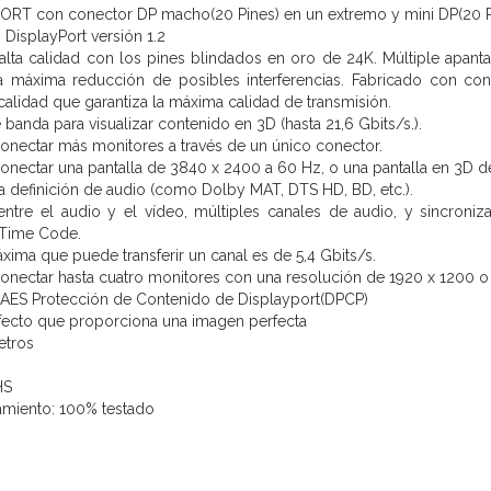
ORT con conector DP macho(20 Pines) en un extremo y mini DP(20 P
DisplayPort versión 1.2
lta calidad con los pines blindados en oro de 24K. Múltiple apant
la máxima reducción de posibles interferencias. Fabricado con 
calidad que garantiza la máxima calidad de transmisión.
banda para visualizar contenido en 3D (hasta 21,6 Gbits/s.).
conectar más monitores a través de un único conector.
conectar una pantalla de 3840 x 2400 a 60 Hz, o una pantalla en 3D 
a definición de audio (como Dolby MAT, DTS HD, BD, etc.).
entre el audio y el vídeo, múltiples canales de audio, y sincroniza
 Time Code.
xima que puede transferir un canal es de 5,4 Gbits/s.
conectar hasta cuatro monitores con una resolución de 1920 x 1200 
 AES Protección de Contenido de Displayport(DPCP)
fecto que proporciona una imagen perfecta
etros
HS
amiento: 100% testado