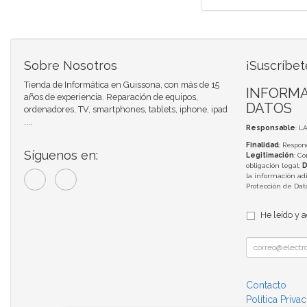
Sobre Nosotros
¡Suscríbet
Tienda de Informática en Guissona, con más de 15
INFORMA
años de experiencia. Reparación de equipos,
DATOS
ordenadores, TV, smartphones, tablets, iphone, ipad
....
Responsable
: L
Finalidad
: Respon
Síguenos en:
Legitimación
: C
obligación legal;
D
la información adi
Protección de Da
He leído y 
Contacto
Política Priva