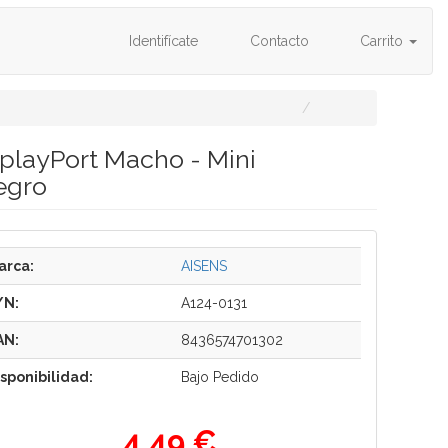
Identifícate
Contacto
Carrito
splayPort Macho - Mini
egro
arca:
AISENS
/N:
A124-0131
AN:
8436574701302
isponibilidad:
Bajo Pedido
4,49 €