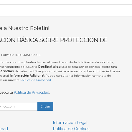
e a Nuestro Boletín!
CIÓN BÁSICA SOBRE PROTECCIÓN DE
A FORMIGA INFORMATICA S.L.
der las consultas planteadas por el usuario y enviarle la información solicitada;
onsentimiento del usuario;
Destinatarios
: Solo se realizan cesiones si existe una
erechos
: Acceder, rectificar y suprimir, así como otros derechos, como se indica en
cional;
Información Adicional
: Puede consultar la información completa de
tos en nuestra
Política de Privacidad
.
acepto la
Política de Privacidad
.
Enviar
Información Legal
cidad
Política de Cookies