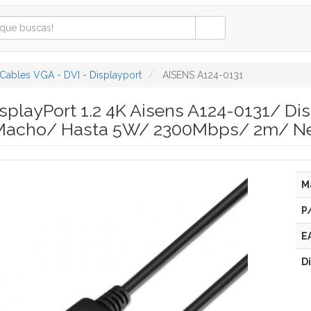
Cables VGA - DVI - Displayport
AISENS A124-0131
splayPort 1.2 4K Aisens A124-0131/ Di
 Macho/ Hasta 5W/ 2300Mbps/ 2m/ N
M
P
E
D