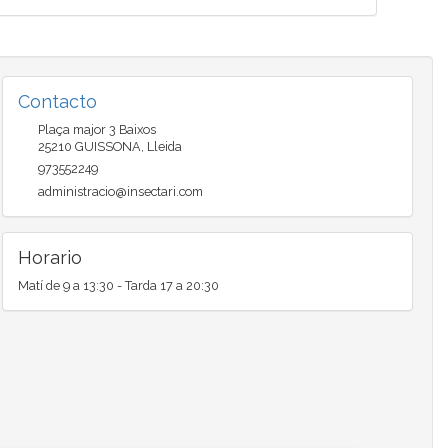
Contacto
Plaça major 3 Baixos
25210
GUISSONA
,
Lleida
973552249
administracio@insectari.com
Horario
Matí de 9 a 13:30 - Tarda 17 a 20:30