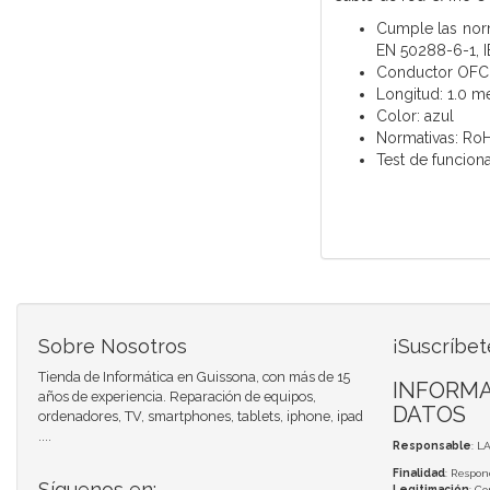
Cumple las norm
EN 50288-6-1, I
Conductor OFC 
Longitud: 1.0 m
Color: azul
Normativas: Ro
Test de funcion
Sobre Nosotros
¡Suscríbet
Tienda de Informática en Guissona, con más de 15
INFORMA
años de experiencia. Reparación de equipos,
DATOS
ordenadores, TV, smartphones, tablets, iphone, ipad
....
Responsable
: L
Finalidad
: Respon
Síguenos en:
Legitimación
: C