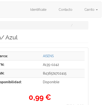
Identifícate
Contacto
Carrito
/ Azul
arca:
AISENS
/N:
A135-0242
AN:
8436574702415
isponibilidad:
Disponible
0,99 €