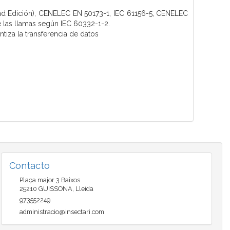
2nd Edición), CENELEC EN 50173-1, IEC 61156-5, CENELEC
 las llamas según IEC 60332-1-2.
za la transferencia de datos
Contacto
Plaça major 3 Baixos
25210
GUISSONA
,
Lleida
973552249
administracio@insectari.com