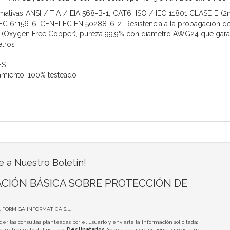
ativas ANSI / TIA / EIA 568-B-1, CAT6, ISO / IEC 11801 CLASE E (
EC 61156-6, CENELEC EN 50288-6-2. Resistencia a la propagación de
(Oxygen Free Copper), pureza 99,9% con diámetro AWG24 que garanti
etros
HS
amiento: 100% testeado
e a Nuestro Boletín!
CIÓN BÁSICA SOBRE PROTECCIÓN DE
A FORMIGA INFORMATICA S.L.
der las consultas planteadas por el usuario y enviarle la información solicitada;
onsentimiento del usuario;
Destinatarios
: Solo se realizan cesiones si existe una