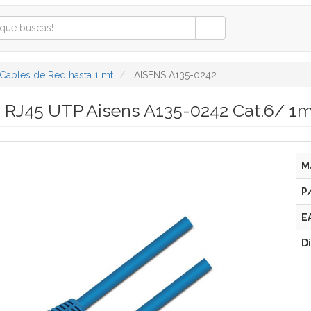
Cables de Red hasta 1 mt
AISENS A135-0242
 RJ45 UTP Aisens A135-0242 Cat.6/ 1m
M
P
E
D