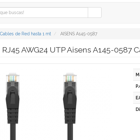
Cables de Red hasta 1 mt
AISENS A145-0587
d RJ45 AWG24 UTP Aisens A145-0587 
M
P
E
D