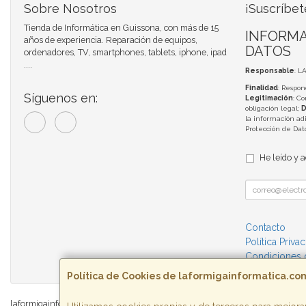
Sobre Nosotros
¡Suscríbet
Tienda de Informática en Guissona, con más de 15
INFORMA
años de experiencia. Reparación de equipos,
DATOS
ordenadores, TV, smartphones, tablets, iphone, ipad
....
Responsable
: L
Finalidad
: Respon
Síguenos en:
Legitimación
: C
obligación legal;
D
la información adi
Protección de Da
He leído y 
Contacto
Política Priva
Condiciones
Política de Cookies de laformigainformatica.co
laformigainformatica.com © 2026