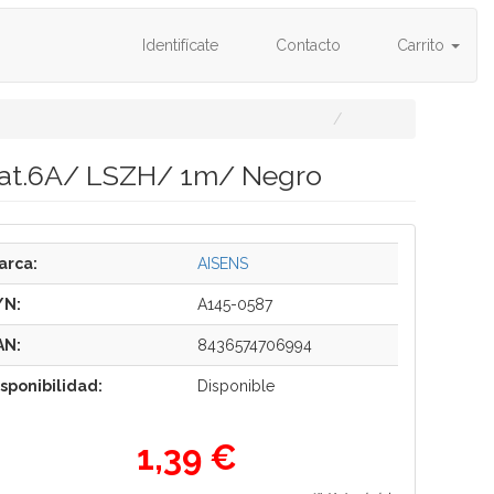
Identifícate
Contacto
Carrito
Cat.6A/ LSZH/ 1m/ Negro
arca:
AISENS
/N:
A145-0587
AN:
8436574706994
isponibilidad:
Disponible
1,39 €