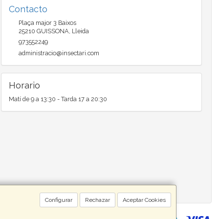
Contacto
Plaça major 3 Baixos
25210
GUISSONA
,
Lleida
973552249
administracio@insectari.com
Horario
Matí de 9 a 13:30 - Tarda 17 a 20:30
Configurar
Rechazar
Aceptar Cookies