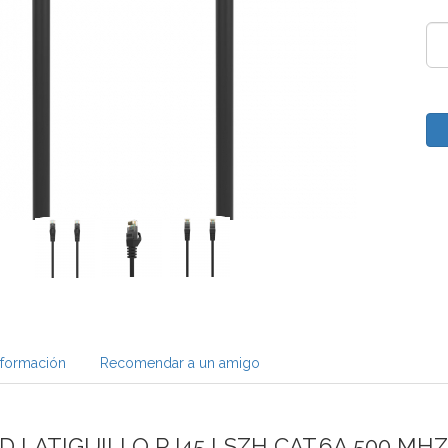
nformación
Recomendar a un amigo
D LATIGUILLO RJ45 LSZH CAT.6A 500 MH