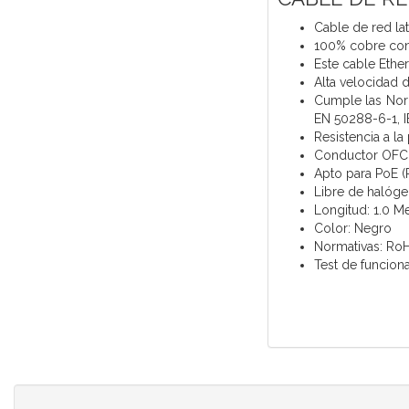
Cable de red l
100% cobre con
Este cable Ethe
Alta velocidad 
Cumple las Norm
EN 50288-6-1, 
Resistencia a l
Conductor OFC 
Apto para PoE (
Libre de halóge
Longitud: 1.0 M
Color: Negro
Normativas: Ro
Test de funcion