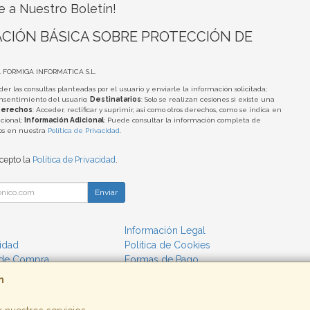
e a Nuestro Boletín!
CIÓN BÁSICA SOBRE PROTECCIÓN DE
A FORMIGA INFORMATICA S.L.
der las consultas planteadas por el usuario y enviarle la información solicitada;
onsentimiento del usuario;
Destinatarios
: Solo se realizan cesiones si existe una
erechos
: Acceder, rectificar y suprimir, así como otros derechos, como se indica en
cional;
Información Adicional
: Puede consultar la información completa de
tos en nuestra
Política de Privacidad
.
acepto la
Política de Privacidad
.
Enviar
Información Legal
cidad
Política de Cookies
 de Compra
Formas de Pago
m