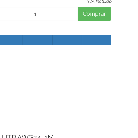
*IVA Incluido
Comprar
Z UTP AWG24, 1M