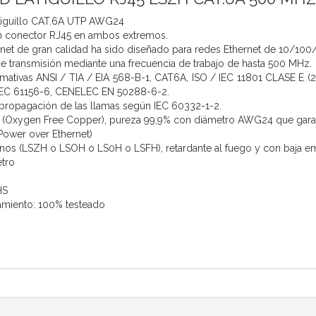
atiguillo CAT.6A UTP AWG24
 conector RJ45 en ambos extremos.
rnet de gran calidad ha sido diseñado para redes Ethernet de 10/10
de transmisión mediante una frecuencia de trabajo de hasta 500 MHz.
ativas ANSI / TIA / EIA 568-B-1, CAT6A, ISO / IEC 11801 CLASE E (
IEC 61156-6, CENELEC EN 50288-6-2.
a propagación de las llamas según IEC 60332-1-2.
(Oxygen Free Copper), pureza 99,9% con diámetro AWG24 que garanti
Power over Ethernet)
nos (LSZH o LSOH o LS0H o LSFH), retardante al fuego y con baja 
etro
HS
amiento: 100% testeado