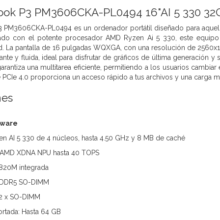
ook P3 PM3606CKA-PL0494 16"AI 5 330 32GB
3 PM3606CKA-PL0494 es un ordenador portátil diseñado para aquello
pado con el potente procesador AMD Ryzen Ai 5 330, este equipo 
ad. La pantalla de 16 pulgadas WQXGA, con una resolución de 2560x1
rante y fluida, ideal para disfrutar de gráficos de última generación 
ntiza una multitarea eficiente, permitiendo a los usuarios cambiar 
PCIe 4.0 proporciona un acceso rápido a tus archivos y una carga 
nes
dware
n AI 5 330 de 4 núcleos, hasta 4.50 GHz y 8 MB de caché
: AMD XDNA NPU hasta 40 TOPS
820M integrada
 DDR5 SO-DIMM
 2 x SO-DIMM
rtada: Hasta 64 GB