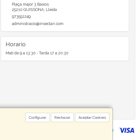
Plaça major 3 Baixos
25210
GUISSONA
,
Lleida
973552249
administracio@insectari.com
Horario
Matí de 9 a 13:30 - Tarda 17 a 20:30
Configurar
Rechazar
Aceptar Cookies