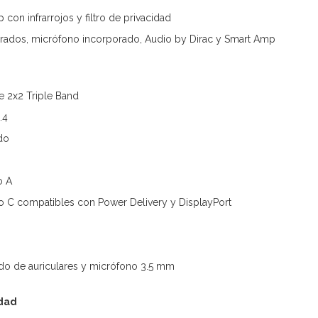
con infrarrojos y filtro de privacidad
grados, micrófono incorporado, Audio by Dirac y Smart Amp
e 2x2 Triple Band
.4
do
o A
o C compatibles con Power Delivery y DisplayPort
do de auriculares y micrófono 3.5 mm
idad