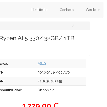
Identifícate
Contacto
Carrito
Ryzen AI 5 330/ 32GB/ 1TB
arca:
ASUS
/N:
90NX0981-M00JW0
AN:
4711636463249
isponibilidad:
Disponible
1.779,00 €