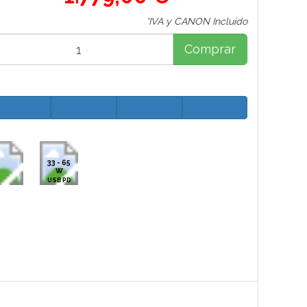
*IVA y CANON Incluido
Comprar
33 - 65
W
USB PD