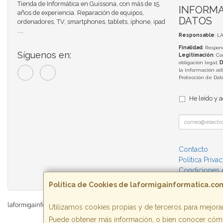
Tienda de Informática en Guissona, con más de 15
INFORMA
años de experiencia. Reparación de equipos,
DATOS
ordenadores, TV, smartphones, tablets, iphone, ipad
....
Responsable
: L
Finalidad
: Respon
Síguenos en:
Legitimación
: C
obligación legal;
D
la información adi
Protección de Da
He leído y 
Contacto
Política Priva
Condiciones
Política de Cookies de laformigainformatica.co
laformigainformatica.com © 2026
Utilizamos cookies propias y de terceros para mejorar
Puede obtener más información, o bien conocer cómo