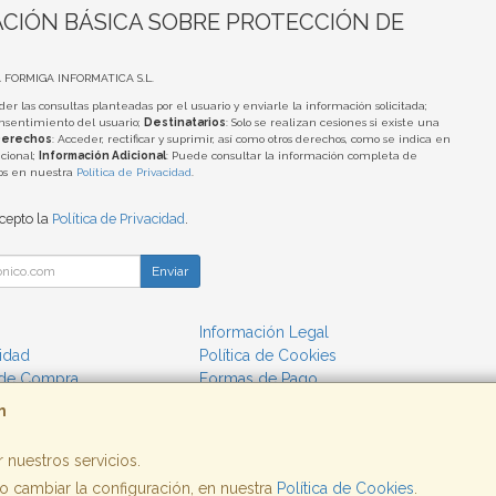
CIÓN BÁSICA SOBRE PROTECCIÓN DE
A FORMIGA INFORMATICA S.L.
der las consultas planteadas por el usuario y enviarle la información solicitada;
onsentimiento del usuario;
Destinatarios
: Solo se realizan cesiones si existe una
erechos
: Acceder, rectificar y suprimir, así como otros derechos, como se indica en
cional;
Información Adicional
: Puede consultar la información completa de
tos en nuestra
Política de Privacidad
.
acepto la
Política de Privacidad
.
Enviar
Información Legal
cidad
Política de Cookies
 de Compra
Formas de Pago
m
 nuestros servicios.
 cambiar la configuración, en nuestra
Política de Cookies
.
, , , , España. - C.I.F.: B25662933 - Tfno: