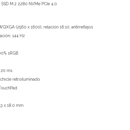
B SSD M.2 2280 NVMe PCIe 4.0
WQXGA (2560 x 1600), relación 16:10, antirreflejos
zación: 144 Hz
100% sRGB
 20 ms
 chicle retroiluminado
n TouchPad
53 x 18.0 mm