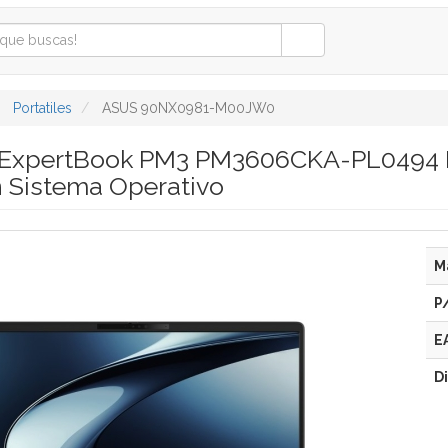
Portatiles
ASUS 90NX0981-M00JW0
s ExpertBook PM3 PM3606CKA-PL0494 
n Sistema Operativo
M
P
E
D