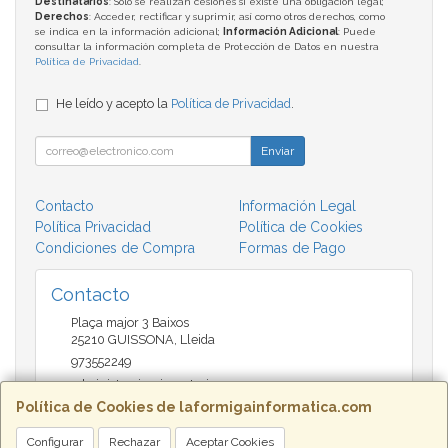
Destinatarios
: Solo se realizan cesiones si existe una obligación legal;
Derechos
: Acceder, rectificar y suprimir, así como otros derechos, como
se indica en la información adicional;
Información Adicional
: Puede
consultar la información completa de Protección de Datos en nuestra
Política de Privacidad
.
He leído y acepto la
Política de Privacidad
.
Enviar
Contacto
Información Legal
Política Privacidad
Política de Cookies
Condiciones de Compra
Formas de Pago
Contacto
Plaça major 3 Baixos
25210
GUISSONA
,
Lleida
973552249
administracio@insectari.com
Política de Cookies de laformigainformatica.com
Configurar
Rechazar
Aceptar Cookies