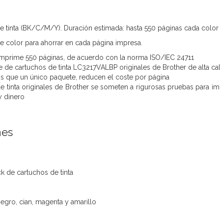
e tinta (BK/C/M/Y). Duración estimada: hasta 550 páginas cada color
e color para ahorrar en cada página impresa.
mprime 550 páginas, de acuerdo con la norma ISO/IEC 24711
e de cartuchos de tinta LC3217VALBP originales de Brother de alta ca
 que un único paquete, reducen el coste por página
e tinta originales de Brother se someten a rigurosas pruebas para imp
y dinero
nes
k de cartuchos de tinta
egro, cian, magenta y amarillo