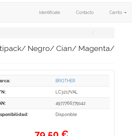
Identifícate
Contacto
Carrito
ltipack/ Negro/ Cian/ Magenta/
arca:
BROTHER
/N:
LC3217VAL
AN:
4977766779142
isponibilidad:
Disponible
79,50 €