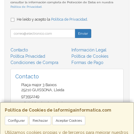
consultar la información completa de Protección de Datos en nuestra
Política de Privacidad
.
He leído y acepto la
Política de Privacidad
.
Enviar
Contacto
Información Legal
Política Privacidad
Política de Cookies
Condiciones de Compra
Formas de Pago
Contacto
Plaça major 3 Baixos
25210
GUISSONA
,
Lleida
973552249
administracio@insectari.com
Política de Cookies de laformigainformatica.com
Configurar
Rechazar
Aceptar Cookies
Horario
Matí de 9 a 13:30 - Tarda 17 a 20:30
Utilizamos cookies propias y de terceros para mejorar nuestros