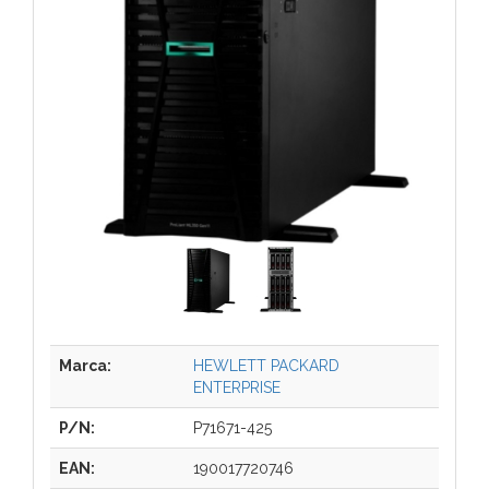
Marca:
HEWLETT PACKARD
ENTERPRISE
P/N:
P71671-425
EAN:
190017720746