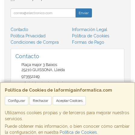
Enviar
Contacto
Información Legal
Política Privacidad
Política de Cookies
Condiciones de Compra
Formas de Pago
Contacto
Plaça major 3 Baixos
25210
GUISSONA
,
Lleida
973552249
administracio@insectari.com
Política de Cookies de laformigainformatica.com
Configurar
Rechazar
Aceptar Cookies
Horario
Matí de 9 a 13:30 - Tarda 17 a 20:30
Utilizamos cookies propias y de terceros para mejorar nuestros
servicios.
Puede obtener más información, o bien conocer cómo cambiar
la configuración, en nuestra
Política de Cookies
.
, , , , España. - C.I.F.: B25662933 - Tfno: