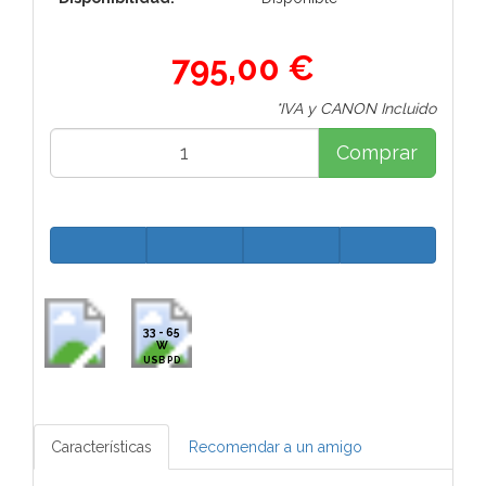
795,00 €
*IVA y CANON Incluido
Comprar
33 - 65
W
USB PD
Características
Recomendar a un amigo