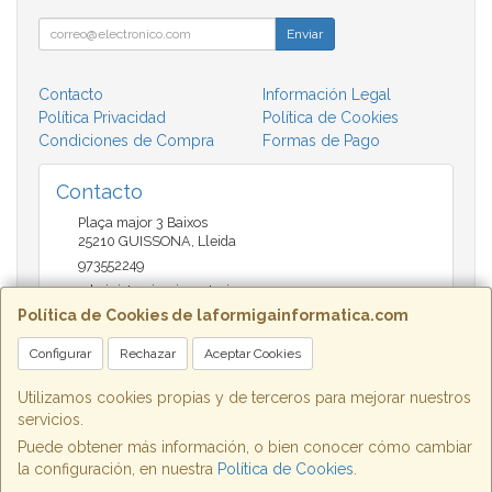
Enviar
Contacto
Información Legal
Política Privacidad
Política de Cookies
Condiciones de Compra
Formas de Pago
Contacto
Plaça major 3 Baixos
25210
GUISSONA
,
Lleida
973552249
administracio@insectari.com
Política de Cookies de laformigainformatica.com
Configurar
Rechazar
Aceptar Cookies
Horario
Matí de 9 a 13:30 - Tarda 17 a 20:30
Utilizamos cookies propias y de terceros para mejorar nuestros
servicios.
Puede obtener más información, o bien conocer cómo cambiar
la configuración, en nuestra
Política de Cookies
.
, , , , España. - C.I.F.: B25662933 - Tfno: