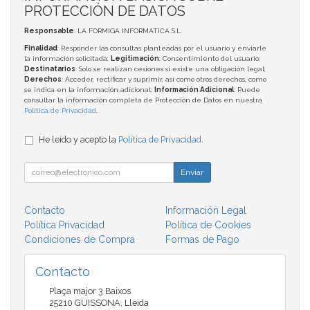
PROTECCIÓN DE DATOS
Responsable
: LA FORMIGA INFORMATICA S.L.
Finalidad
: Responder las consultas planteadas por el usuario y enviarle
la información solicitada;
Legitimación
: Consentimiento del usuario;
Destinatarios
: Solo se realizan cesiones si existe una obligación legal;
Derechos
: Acceder, rectificar y suprimir, así como otros derechos, como
se indica en la información adicional;
Información Adicional
: Puede
consultar la información completa de Protección de Datos en nuestra
Política de Privacidad
.
He leído y acepto la
Política de Privacidad
.
Enviar
Contacto
Información Legal
Política Privacidad
Política de Cookies
Condiciones de Compra
Formas de Pago
Contacto
Plaça major 3 Baixos
25210
GUISSONA
,
Lleida