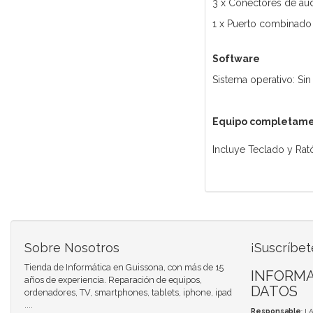
3 x Conectores de au
1 x Puerto combinado 
Software
Sistema operativo: Sin
Equipo completame
Incluye Teclado y Ra
Sobre Nosotros
¡Suscríbet
Tienda de Informática en Guissona, con más de 15
INFORMA
años de experiencia. Reparación de equipos,
DATOS
ordenadores, TV, smartphones, tablets, iphone, ipad
....
Responsable
: L