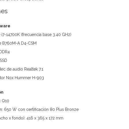
nes
dware
e i7-14700K (frecuencia base 3.40 GHz)
ime B760M-A D4-CSM
 DDR4
 SSD
ec de audio Realtek 7.1
pador Nox Hummer H-903
ón
c Q10
n: 650 W con certificación 80 Plus Bronze
ncho x fondo): 416 x 365 x 172 mm