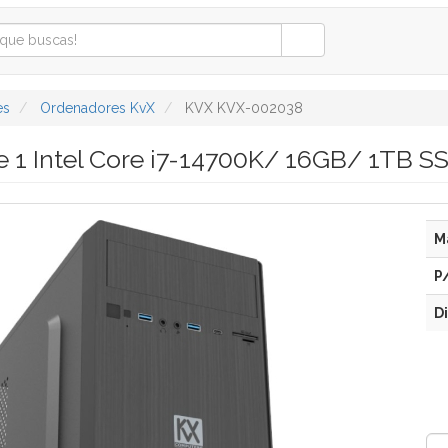
es
Ordenadores KvX
KVX KVX-002038
e 1 Intel Core i7-14700K/ 16GB/ 1TB S
M
P
D