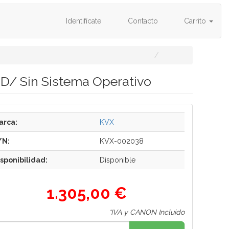
Identifícate
Contacto
Carrito
SD/ Sin Sistema Operativo
arca:
KVX
/N:
KVX-002038
isponibilidad:
Disponible
1.305,00 €
*IVA y CANON Incluido