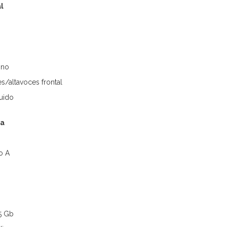
l
ono
es/altavoces frontal
luido
ra
o A
.5 Gb