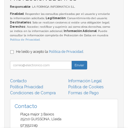
Responsable
: LA FORMIGA INFORMATICA S.L.
Finalidad
: Responder las consultas planteadas por el usuario y enviarle
la información solicitada;
Legitimación
: Consentimiento del usuario;
Destinatarios
: Solo se realizan cesiones si existe una obligación legal;
Derechos
: Acceder, rectificar y suprimir, así como otros derechos, como
se indica en la información adicional;
Información Adicional
: Puede
consultar la información completa de Protección de Datos en nuestra
Política de Privacidad
.
He leído y acepto la
Política de Privacidad
.
Enviar
Contacto
Información Legal
Política Privacidad
Política de Cookies
Condiciones de Compra
Formas de Pago
Contacto
Plaça major 3 Baixos
25210
GUISSONA
,
Lleida
973552249