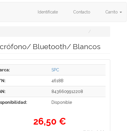
Identifícate
Contacto
Carrito
icrófono/ Bluetooth/ Blancos
arca:
SPC
/N:
4618B
AN:
8436609912208
isponibilidad:
Disponible
26,50 €