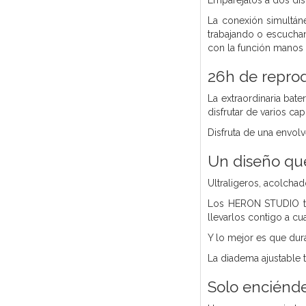
Emparéjalos a dos dis
La conexión simultáne
trabajando o escuchan
con la función manos l
26h de repro
La extraordinaria bat
disfrutar de varios capí
Disfruta de una envolv
Un diseño que
Ultraligeros, acolchad
Los HERON STUDIO tie
llevarlos contigo a cu
Y lo mejor es que dura
La diadema ajustable 
Solo enciéndel