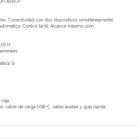
2DP, AVRCP
res. Conectividad con dos dispositivos simultáneamente.
automática. Control táctil. Alcance máximo 10m.
 26 H
generales
tica Sí
 caja
, cable de carga USB-C, cable auxiliar y guía rápida.