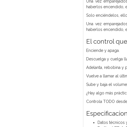
Una vez emparejados 
haberlos encendido, e
Solo enciéndelos, ello
Una vez emparejados 
haberlos encendido, e
El control qu
Enciende y apaga.
Descuelga y cuelga l
Adelanta, rebobina y 
Vuelve a llamar al últ
Sube y baja el volumen
¿Hay algo más práctic
Controla TODO desde l
Especificacio
Datos técnicos 