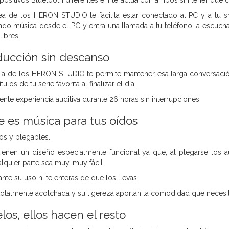
positivos Bluetooth diferentes e interactúa con ambos sin tener que c
a de los HERON STUDIO te facilita estar conectado al PC y a tu sm
do música desde el PC y entra una llamada a tu teléfono la escucha
ibres.
ducción sin descanso
ería de los HERON STUDIO te permite mantener esa larga conversació
tulos de tu serie favorita al finalizar el día.
ente experiencia auditiva durante 26 horas sin interrupciones.
 es música para tus oídos
os y plegables.
nen un diseño especialmente funcional ya que, al plegarse los a
alquier parte sea muy, muy fácil.
nte su uso ni te enteras de que los llevas.
totalmente acolchada y su ligereza aportan la comodidad que necesita
os, ellos hacen el resto