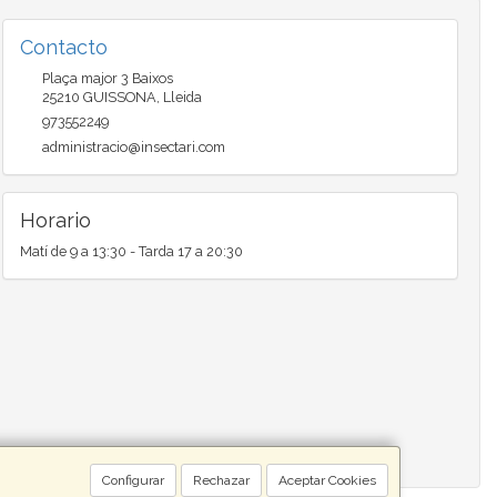
Contacto
Plaça major 3 Baixos
25210
GUISSONA
,
Lleida
973552249
administracio@insectari.com
Horario
Matí de 9 a 13:30 - Tarda 17 a 20:30
Configurar
Rechazar
Aceptar Cookies