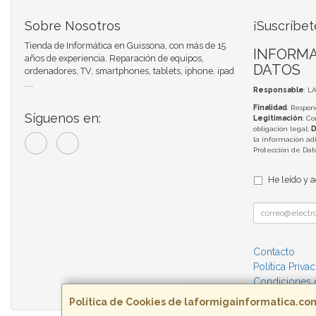
Sobre Nosotros
¡Suscríbet
Tienda de Informática en Guissona, con más de 15
INFORMA
años de experiencia. Reparación de equipos,
DATOS
ordenadores, TV, smartphones, tablets, iphone, ipad
....
Responsable
: L
Finalidad
: Respon
Síguenos en:
Legitimación
: C
obligación legal;
D
la información adi
Protección de Da
He leído y 
Contacto
Política Priva
Condiciones
Política de Cookies de laformigainformatica.co