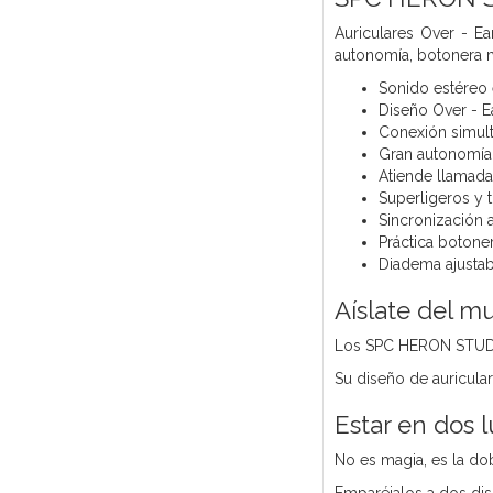
Auriculares Over - E
autonomía, botonera m
Sonido estéreo
Diseño Over - E
Conexión simult
Gran autonomía
Atiende llamada
Superligeros y 
Sincronización 
Práctica botone
Diadema ajustab
Aíslate del m
Los SPC HERON STUDIO,
Su diseño de auricular
Estar en dos l
No es magia, es la do