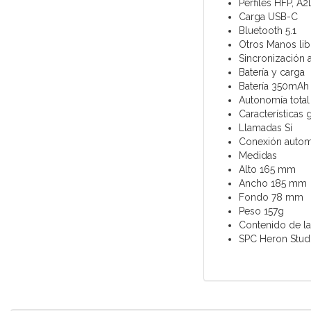
Perfiles HFP, A
Carga USB-C
Bluetooth 5.1
Otros Manos lib
Sincronización 
Batería y carga
Batería 350mAh
Autonomía total
Características 
Llamadas Sí
Conexión automá
Medidas
Alto 165 mm
Ancho 185 mm
Fondo 78 mm
Peso 157g
Contenido de la
SPC Heron Studio