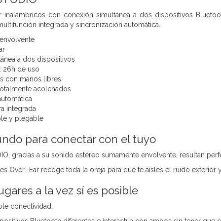
ar inalámbricos con conexión simultánea a dos dispositivos Blueto
ultifunción integrada y sincronización automática.
 envolvente
ar
ánea a dos dispositivos
: 26h de uso
s con manos libres
totalmente acolchados
automática
ra integrada
le y plegable
undo para conectar con el tuyo
 gracias a su sonido estéreo sumamente envolvente, resultan perfect
es Over- Ear recoge toda la oreja para que te aísles el ruido exterio
ugares a la vez sí es posible
ble conectividad.