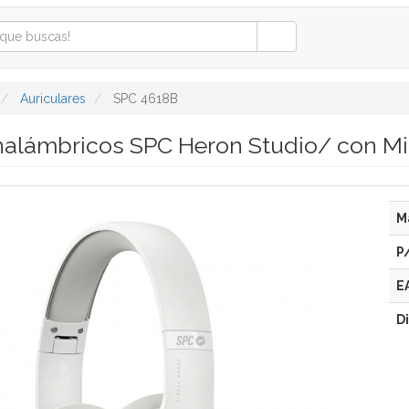
Auriculares
SPC 4618B
Inalámbricos SPC Heron Studio/ con M
M
P
E
D