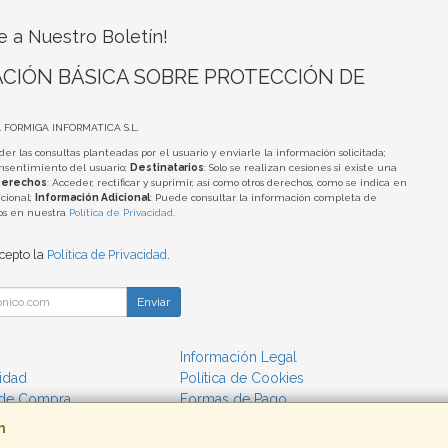
e a Nuestro Boletín!
CIÓN BÁSICA SOBRE PROTECCIÓN DE
A FORMIGA INFORMATICA S.L.
der las consultas planteadas por el usuario y enviarle la información solicitada;
onsentimiento del usuario;
Destinatarios
: Solo se realizan cesiones si existe una
erechos
: Acceder, rectificar y suprimir, así como otros derechos, como se indica en
cional;
Información Adicional
: Puede consultar la información completa de
tos en nuestra
Política de Privacidad
.
acepto la
Política de Privacidad
.
Enviar
Información Legal
cidad
Política de Cookies
 de Compra
Formas de Pago
m