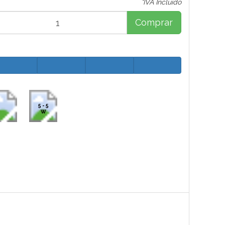
*IVA Incluido
Comprar
5 - 5
W