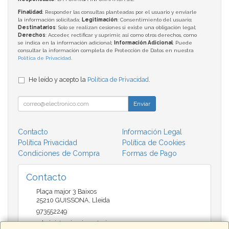
Finalidad
: Responder las consultas planteadas por el usuario y enviarle
la información solicitada;
Legitimación
: Consentimiento del usuario;
Destinatarios
: Solo se realizan cesiones si existe una obligación legal;
Derechos
: Acceder, rectificar y suprimir, así como otros derechos, como
se indica en la información adicional;
Información Adicional
: Puede
consultar la información completa de Protección de Datos en nuestra
Política de Privacidad
.
He leído y acepto la
Política de Privacidad
.
Enviar
Contacto
Información Legal
Política Privacidad
Política de Cookies
Condiciones de Compra
Formas de Pago
Contacto
Plaça major 3 Baixos
25210
GUISSONA
,
Lleida
973552249
administracio@insectari.com