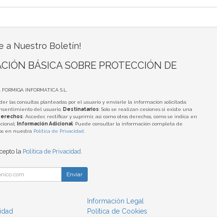
e a Nuestro Boletín!
CIÓN BÁSICA SOBRE PROTECCIÓN DE
A FORMIGA INFORMATICA S.L.
der las consultas planteadas por el usuario y enviarle la información solicitada;
onsentimiento del usuario;
Destinatarios
: Solo se realizan cesiones si existe una
erechos
: Acceder, rectificar y suprimir, así como otros derechos, como se indica en
cional;
Información Adicional
: Puede consultar la información completa de
tos en nuestra
Política de Privacidad
.
acepto la
Política de Privacidad
.
Enviar
Información Legal
cidad
Política de Cookies