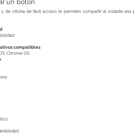
ar un botón
 y de oficina de fácil acceso le permiten compartir al instante esa
d
bilidad
ativos compatibles
OS, Chrome OS
o
 mm)
d
stico
nibilidad