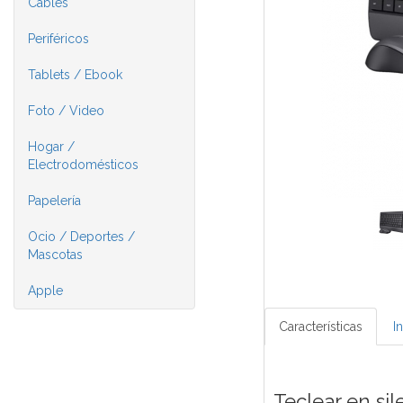
Cables
Periféricos
Tablets / Ebook
Foto / Video
Hogar /
Electrodomésticos
Papelería
Ocio / Deportes /
Mascotas
Apple
Características
I
Teclear en sil