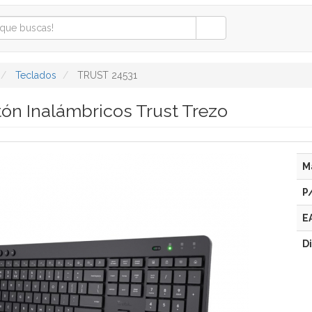
Teclados
TRUST 24531
tón Inalámbricos Trust Trezo
M
P
E
D