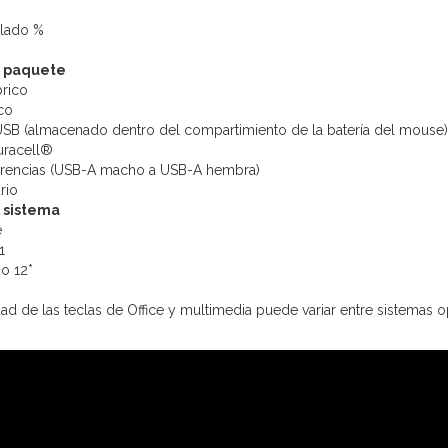
clado %
l paquete
brico
co
SB (almacenado dentro del compartimiento de la batería del mouse)
uracell®
ferencias (USB-A macho a USB-A hembra)
rio
l sistema
e
1
 o 12*
ad de las teclas de Office y multimedia puede variar entre sistemas o