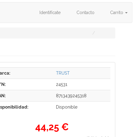
Identifícate
Contacto
Carrito
arca:
TRUST
/N:
24531
AN:
8713439245318
isponibilidad:
Disponible
44,25 €