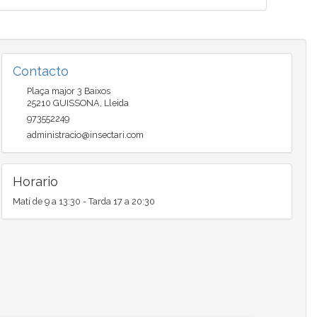
Contacto
Plaça major 3 Baixos
25210
GUISSONA
,
Lleida
973552249
administracio@insectari.com
Horario
Matí de 9 a 13:30 - Tarda 17 a 20:30