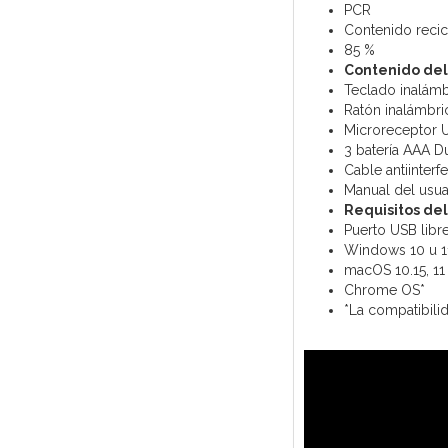
PCR
Contenido reci
85 %
Contenido de
Teclado inalám
Ratón inalámbri
Microreceptor U
3 batería AAA D
Cable antiinter
Manual del usua
Requisitos de
Puerto USB libr
Windows 10 u 1
macOS 10.15, 11
Chrome OS*
*La compatibilid