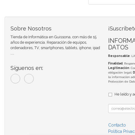
Sobre Nosotros
¡Suscríbet
Tienda de Informática en Guissona, con más de 15
INFORMA
años de experiencia. Reparación de equipos,
DATOS
ordenadores, TV, smartphones, tablets, iphone, ipad
....
Responsable
: L
Finalidad
: Respon
Síguenos en:
Legitimación
: C
obligación legal;
D
la información adi
Protección de Da
He leído y 
Contacto
Política Priva