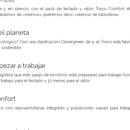
 y en silencio con el pack de teclado y ratón Trezo Comfort, e
ablamos de «silencio» queremos decir «silencio de biblioteca».
el planeta
cológico? Con una clasificación Clevergreen de 4, el Trezo está fab
 sostenible.
pezar a trabajar
gnifica que este juego de escritorio está preparado para trabajar horas 
rabajo para el teclado y 12 meses para el ratón.
nfort
co con reposamuñecas integrado y pulsaciones suaves para trabaj