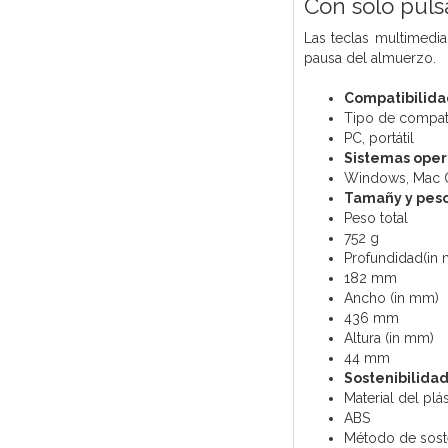
Con solo puls
Las teclas multimedia
pausa del almuerzo.
Compatibilida
Tipo de compati
PC, portátil
Sistemas oper
Windows, Mac 
Tamañy y pes
Peso total
752 g
Profundidad(in
182 mm
Ancho (in mm)
436 mm
Altura (in mm)
44 mm
Sostenibilida
Material del plá
ABS
Método de soste