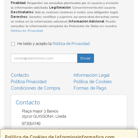
Finalidad
: Responder las consultas planteadas por el usuario y enviarle
la información solicitada;
Legitimación
: Consentimiento del usuario;
Destinatarios
: Solo se realizan cesiones si existe una obligación legal;
Derechos
: Acceder, rectificar y suprimir, así como otros derechos, como
se indica en la información adicional;
Información Adicional
: Puede
consultar la información completa de Protección de Datos en nuestra
Política de Privacidad
.
He leído y acepto la
Política de Privacidad
.
Enviar
Contacto
Información Legal
Política Privacidad
Política de Cookies
Condiciones de Compra
Formas de Pago
Contacto
Plaça major 3 Baixos
25210
GUISSONA
,
Lleida
973552249
administracio@insectari.com
Política de Cookies de laformigainformatica.com