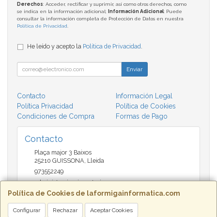
Derechos
: Acceder, rectificar y suprimir, así como otros derechos, como
se indica en la información adicional;
Información Adicional
: Puede
consultar la información completa de Protección de Datos en nuestra
Política de Privacidad
.
He leído y acepto la
Política de Privacidad
.
Enviar
Contacto
Información Legal
Política Privacidad
Política de Cookies
Condiciones de Compra
Formas de Pago
Contacto
Plaça major 3 Baixos
25210
GUISSONA
,
Lleida
973552249
administracio@insectari.com
Política de Cookies de laformigainformatica.com
Configurar
Rechazar
Aceptar Cookies
Horario