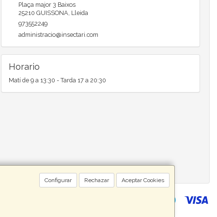
Plaça major 3 Baixos
25210
GUISSONA
,
Lleida
973552249
administracio@insectari.com
Horario
Matí de 9 a 13:30 - Tarda 17 a 20:30
Configurar
Rechazar
Aceptar Cookies