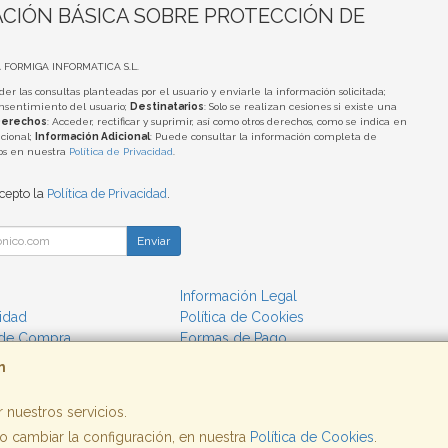
CIÓN BÁSICA SOBRE PROTECCIÓN DE
A FORMIGA INFORMATICA S.L.
der las consultas planteadas por el usuario y enviarle la información solicitada;
onsentimiento del usuario;
Destinatarios
: Solo se realizan cesiones si existe una
erechos
: Acceder, rectificar y suprimir, así como otros derechos, como se indica en
cional;
Información Adicional
: Puede consultar la información completa de
tos en nuestra
Política de Privacidad
.
acepto la
Política de Privacidad
.
Enviar
Información Legal
cidad
Política de Cookies
 de Compra
Formas de Pago
m
 nuestros servicios.
 cambiar la configuración, en nuestra
, , , , España. - C.I.F.: B25662933 - Tfno:
Política de Cookies
.