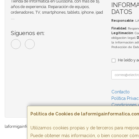
Tienda de Informática en Guissona, con más de 15
INFORMA
años de experiencia. Reparación de equipos,
DATOS
ordenadores, TV, smartphones, tablets, iphone, ipad
....
Responsable
: L
Finalidad
: Respon
Síguenos en:
Legitimación
: C
obligación legal;
D
la información adi
Protección de Da
He leído y 
Contacto
Política Priva
Condiciones
Política de Cookies de laformigainformatica.co
laformigainformatica.com © 2026
Utilizamos cookies propias y de terceros para mejorar
Puede obtener más información, o bien conocer cómo