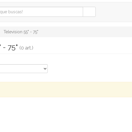
Television 55" - 75"
 - 75"
(0 art.)