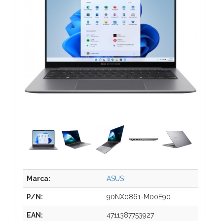
Marca:
ASUS
P/N:
90NX0861-M00E90
EAN:
4711387753927