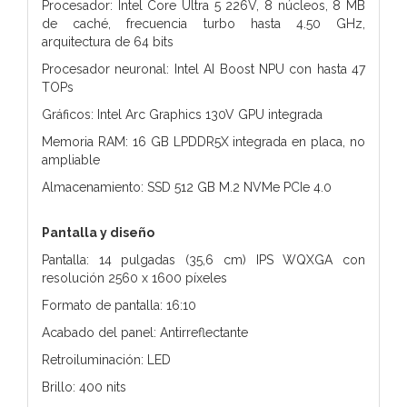
Procesador: Intel Core Ultra 5 226V, 8 núcleos, 8 MB
de caché, frecuencia turbo hasta 4.50 GHz,
arquitectura de 64 bits
Procesador neuronal: Intel AI Boost NPU con hasta 47
TOPs
Gráficos: Intel Arc Graphics 130V GPU integrada
Memoria RAM: 16 GB LPDDR5X integrada en placa, no
ampliable
Almacenamiento: SSD 512 GB M.2 NVMe PCIe 4.0
Pantalla y diseño
Pantalla: 14 pulgadas (35,6 cm) IPS WQXGA con
resolución 2560 x 1600 píxeles
Formato de pantalla: 16:10
Acabado del panel: Antirreflectante
Retroiluminación: LED
Brillo: 400 nits