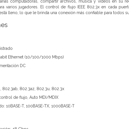
varias computadoras, compartir archivos, música y videos en su r
ra varios jugadores. El control de flujo IEEE 802.3x en cada pue
está lleno, lo que le brinda una conexión más confiable para todos s
nes
istrado
gabit Ethernet (10/100/1000 Mbps)
limentación DC
, 802.3ab, 802.3az, 802.3u, 802.3x
control de flujo, Auto MDI/MDIX
do: 10BASE-T, 100BASE-TX, 1000BASE-T