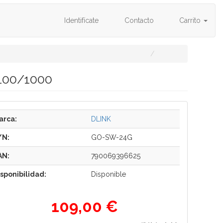
Identifícate
Contacto
Carrito
/100/1000
arca:
DLINK
/N:
GO-SW-24G
AN:
790069396625
isponibilidad:
Disponible
109,00 €