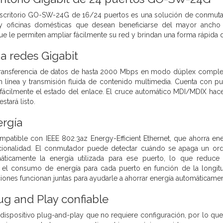
 escritorio GO-SW-24G de 16/24 puertos es una solución de conmut
 oficinas domésticas que desean beneficiarse del mayor ancho 
le permiten ampliar fácilmente su red y brindan una forma rápida de 
 a redes Gigabit
ransferencia de datos de hasta 2000 Mbps en modo dúplex completo,
n línea y transmisión fluida de contenido multimedia. Cuenta con p
r fácilmente el estado del enlace. El cruce automático MDI/MDIX hac
stará listo.
ergía
tible con IEEE 802.3az Energy-Efficient Ethernet, que ahorra energ
ncionalidad. El conmutador puede detectar cuándo se apaga un or
áticamente la energía utilizada para ese puerto, lo que reduc
el consumo de energía para cada puerto en función de la longitud
iones funcionan juntas para ayudarle a ahorrar energía automáticamen
lug and Play confiable
spositivo plug-and-play que no requiere configuración, por lo que l