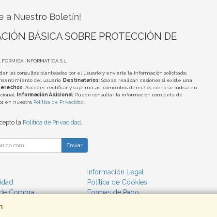
e a Nuestro Boletín!
CIÓN BÁSICA SOBRE PROTECCIÓN DE
A FORMIGA INFORMATICA S.L.
der las consultas planteadas por el usuario y enviarle la información solicitada;
onsentimiento del usuario;
Destinatarios
: Solo se realizan cesiones si existe una
erechos
: Acceder, rectificar y suprimir, así como otros derechos, como se indica en
cional;
Información Adicional
: Puede consultar la información completa de
tos en nuestra
Política de Privacidad
.
acepto la
Política de Privacidad
.
Enviar
Información Legal
cidad
Política de Cookies
 de Compra
Formas de Pago
m