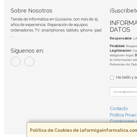
Sobre Nosotros
¡Suscríbet
Tienda de Informática en Guissona, con más de 15
INFORMA
años de experiencia. Reparación de equipos,
DATOS
ordenadores, TV, smartphones, tablets, iphone, ipad
....
Responsable
: L
Finalidad
: Respon
Síguenos en:
Legitimación
: C
obligación legal;
D
la información adi
Protección de Da
He leído y 
Contacto
Política Priva
Condiciones
Política de Cookies de laformigainformatica.co