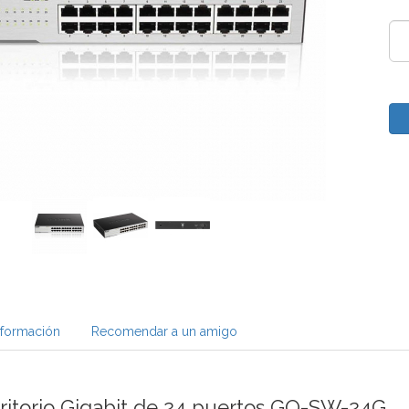
nformación
Recomendar a un amigo
ritorio Gigabit de 24 puertos GO-SW-24G