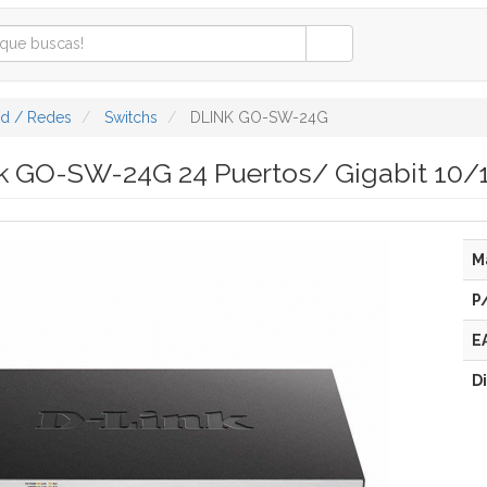
ad / Redes
Switchs
DLINK GO-SW-24G
k GO-SW-24G 24 Puertos/ Gigabit 10
M
P
E
D