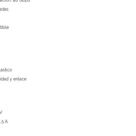
ación: 48 Gbps
adas
ible
lástico
vidad y enlace
 V
.5 A