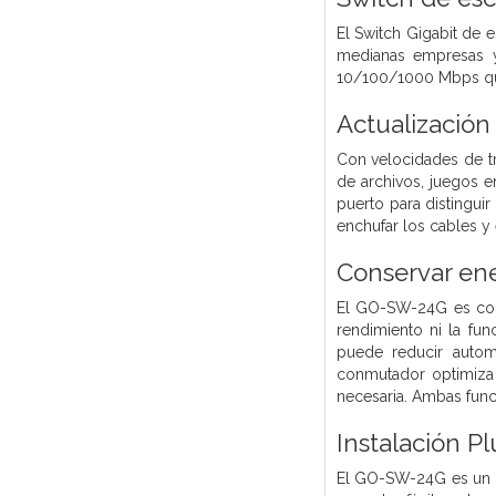
El Switch Gigabit de
medianas empresas y
10/100/1000 Mbps que 
Actualización
Con velocidades de t
de archivos, juegos e
puerto para distingui
enchufar los cables y e
Conservar en
El GO-SW-24G es compa
rendimiento ni la fu
puede reducir autom
conmutador optimiza 
necesaria. Ambas func
Instalación P
El GO-SW-24G es un di