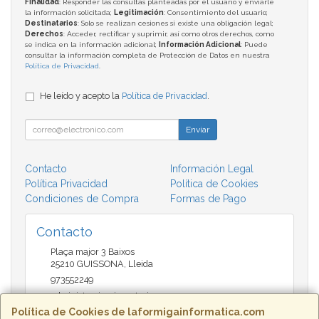
Finalidad
: Responder las consultas planteadas por el usuario y enviarle
la información solicitada;
Legitimación
: Consentimiento del usuario;
Destinatarios
: Solo se realizan cesiones si existe una obligación legal;
Derechos
: Acceder, rectificar y suprimir, así como otros derechos, como
se indica en la información adicional;
Información Adicional
: Puede
consultar la información completa de Protección de Datos en nuestra
Política de Privacidad
.
He leído y acepto la
Política de Privacidad
.
Enviar
Contacto
Información Legal
Política Privacidad
Política de Cookies
Condiciones de Compra
Formas de Pago
Contacto
Plaça major 3 Baixos
25210
GUISSONA
,
Lleida
973552249
administracio@insectari.com
Política de Cookies de laformigainformatica.com