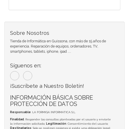
Sobre Nosotros
Tienda de Informática en Guissona, con más de 15 años de
experiencia. Reparación de equipos, ordenadores, TV,
smartphones, tablets, iphone, ipad ....
Síguenos en:
¡Suscríbete a Nuestro Boletín!
INFORMACIÓN BÁSICA SOBRE
PROTECCIÓN DE DATOS
Responsable
: LA FORMIGA INFORMATICA S.L.
Finalidad
: Responder las consultas planteadas por el usuario y enviarle
la información solicitada;
Legitimación
: Consentimiento del usuario;
Destinatarios
: Solo se realizan cesiones si existe una obligación legal;