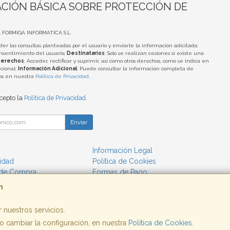
CIÓN BÁSICA SOBRE PROTECCIÓN DE
A FORMIGA INFORMATICA S.L.
der las consultas planteadas por el usuario y enviarle la información solicitada;
onsentimiento del usuario;
Destinatarios
: Solo se realizan cesiones si existe una
erechos
: Acceder, rectificar y suprimir, así como otros derechos, como se indica en
cional;
Información Adicional
: Puede consultar la información completa de
tos en nuestra
Política de Privacidad
.
acepto la
Política de Privacidad
.
Enviar
Información Legal
cidad
Política de Cookies
 de Compra
Formas de Pago
m
 nuestros servicios.
 cambiar la configuración, en nuestra
Política de Cookies
.
, , , , España. - C.I.F.: B25662933 - Tfno: