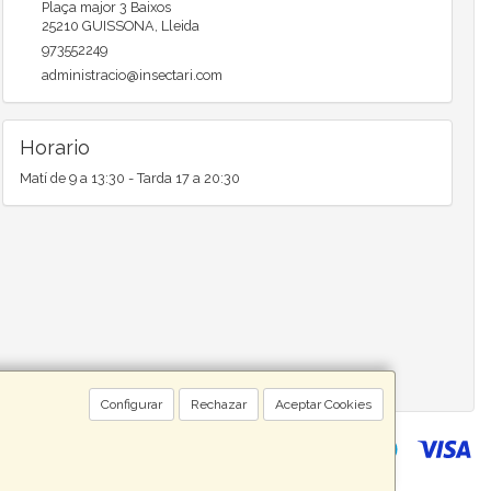
Plaça major 3 Baixos
25210
GUISSONA
,
Lleida
973552249
administracio@insectari.com
Horario
Matí de 9 a 13:30 - Tarda 17 a 20:30
Configurar
Rechazar
Aceptar Cookies