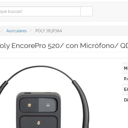
Auriculares
POLY 783P7AA
Poly EncorePro 520/ con Micrófono/ 
M
P
E
D