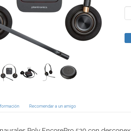
nformación
Recomendar a un amigo
inaurales Poly EncorePro 520 con desconex