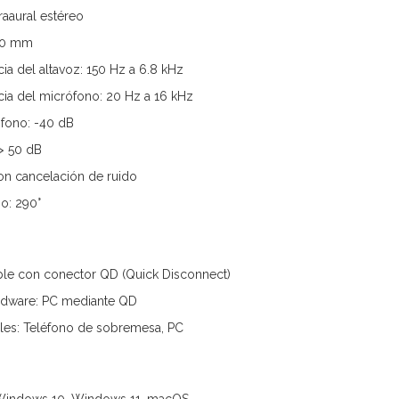
raaural estéreo
 30 mm
ia del altavoz: 150 Hz a 6.8 kHz
ia del micrófono: 20 Hz a 16 kHz
ófono: -40 dB
 > 50 dB
on cancelación de ruido
o: 290°
ble con conector QD (Quick Disconnect)
rdware: PC mediante QD
les: Teléfono de sobremesa, PC