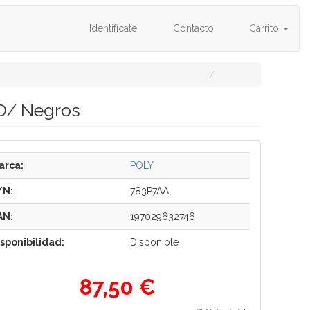
Identifícate
Contacto
Carrito
QD/ Negros
arca:
POLY
/N:
783P7AA
AN:
197029632746
isponibilidad:
Disponible
87,50 €