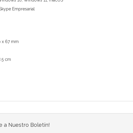
 Windows 10, Windows 11, macOS
 Skype Empresarial
49 x 67 mm
8.5 cm
e a Nuestro Boletín!