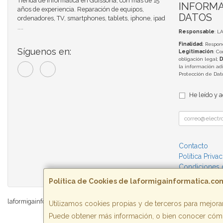
Tienda de Informática en Guissona, con más de 15
INFORMA
años de experiencia. Reparación de equipos,
DATOS
ordenadores, TV, smartphones, tablets, iphone, ipad
....
Responsable
: L
Finalidad
: Respon
Síguenos en:
Legitimación
: C
obligación legal;
D
la información adi
Protección de Da
He leído y 
Contacto
Política Priva
Condiciones
Política de Cookies de laformigainformatica.co
laformigainformatica.com © 2026
Utilizamos cookies propias y de terceros para mejorar
Puede obtener más información, o bien conocer cómo