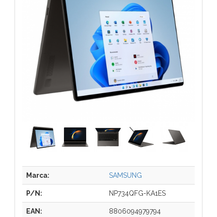
Marca:
SAMSUNG
P/N:
NP734QFG-KA1ES
EAN:
8806094979794