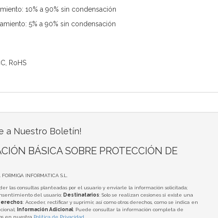
miento: 10% a 90% sin condensación
miento: 5% a 90% sin condensación
FCC, RoHS
e a Nuestro Boletín!
CIÓN BÁSICA SOBRE PROTECCIÓN DE
A FORMIGA INFORMATICA S.L.
der las consultas planteadas por el usuario y enviarle la información solicitada;
onsentimiento del usuario;
Destinatarios
: Solo se realizan cesiones si existe una
erechos
: Acceder, rectificar y suprimir, así como otros derechos, como se indica en
cional;
Información Adicional
: Puede consultar la información completa de
tos en nuestra
Política de Privacidad
.