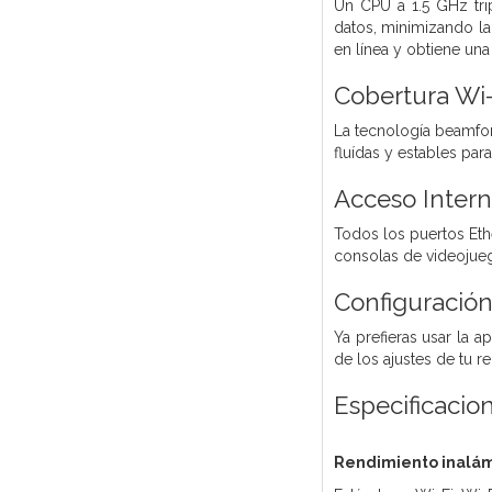
Un CPU a 1.5 GHz tri
datos, minimizando la
en línea y obtiene una
Cobertura Wi
La tecnología beamfor
fluídas y estables para
Acceso Inter
Todos los puertos Eth
consolas de videojueg
Configuración
Ya prefieras usar la a
de los ajustes de tu r
Especificacio
Rendimiento inalám