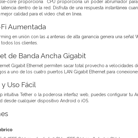
ple-core proporciona CPU proporciona un poder abrumador para h
 latencia dentro de la red. Disfruta de una respuesta instantánea c
 mejor calidad para el video chat en línea.
-Fi Aumentada
ming en unión con las 4 antenas de alta ganancia genera una señal Wi
 todos los clientes.
net de Banda Ancha Gigabit
ernet Gigabit Ethernet permiten sacar total provecho a velocidades 
os a uno de los cuatro puertos LAN Gigabit Ethernet para conexiones
 y Uso Fácil
pp intuitiva Tether o la poderosa interfaz web, puedes configurar tu
ed desde cualquier dispositivo Android o iOS.
nes
brico