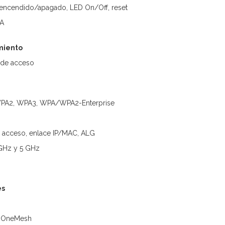
encendido/apagado, LED On/Off, reset
 A
miento
 de acceso
 WPA2, WPA3, WPA/WPA2-Enterprise
e acceso, enlace IP/MAC, ALG
 GHz y 5 GHz
es
: OneMesh