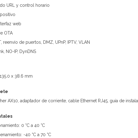
rado URL y control horario
positivo
nterfaz web
re OTA
, reenvío de puertos, DMZ, UPnP, IPTV, VLAN
ink, NO-IP, DynDNS
 135.0 x 38.6 mm
uete
er AX10, adaptador de corriente, cable Ethernet RJ45, guía de instal
tales
namiento: 0 °C a 40 °C
enamiento: -40 °C a 70 °C