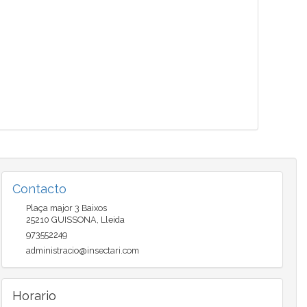
Contacto
Plaça major 3 Baixos
25210
GUISSONA
,
Lleida
973552249
administracio@insectari.com
Horario