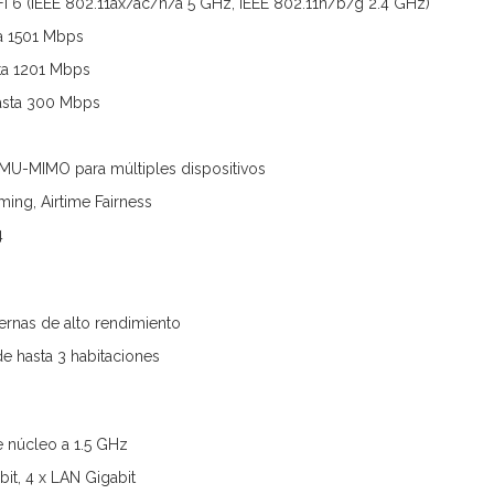
Fi 6 (IEEE 802.11ax/ac/n/a 5 GHz, IEEE 802.11n/b/g 2.4 GHz)
ta 1501 Mbps
ta 1201 Mbps
asta 300 Mbps
U-MIMO para múltiples dispositivos
ing, Airtime Fairness
4
ernas de alto rendimiento
de hasta 3 habitaciones
e núcleo a 1.5 GHz
it, 4 x LAN Gigabit