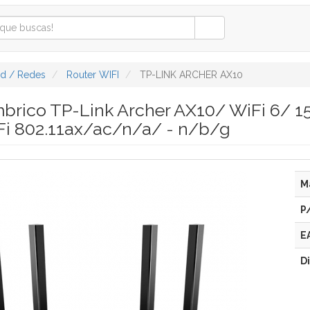
ad / Redes
Router WIFI
TP-LINK ARCHER AX10
mbrico TP-Link Archer AX10/ WiFi 6/ 
i 802.11ax/ac/n/a/ - n/b/g
M
P
E
D