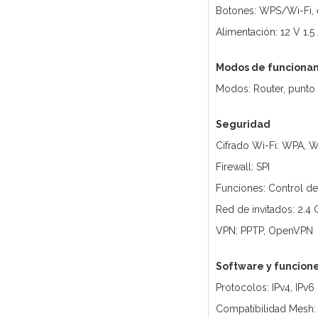
Botones: WPS/Wi-Fi, 
Alimentación: 12 V 1.5
Modos de funciona
Modos: Router, punto
Seguridad
Cifrado Wi-Fi: WPA,
Firewall: SPI
Funciones: Control d
Red de invitados: 2.4
VPN: PPTP, OpenVPN
Software y funcion
Protocolos: IPv4, IPv6
Compatibilidad Mesh