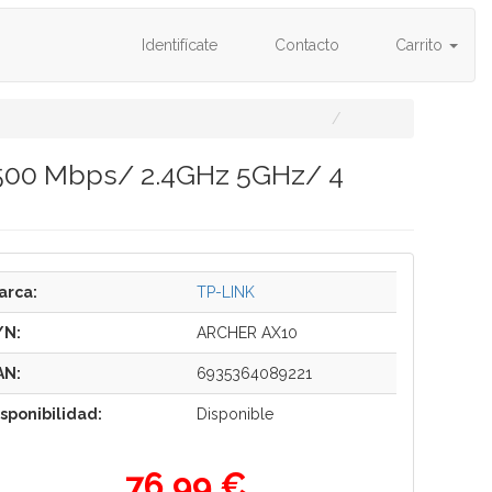
Identifícate
Contacto
Carrito
1500 Mbps/ 2.4GHz 5GHz/ 4
arca:
TP-LINK
/N:
ARCHER AX10
AN:
6935364089221
isponibilidad:
Disponible
76,99 €