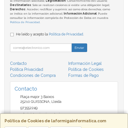
la información solicitada;
Legitimación
: Consentimiento del usuario;
Destinatarios
: Solo se realizan cesiones si existe una obligación legal;
Derechos
: Acceder, rectificar y suprimir, así como otros derechos, como
se indica en la información adicional;
Información Adicional
: Puede
consultar la información completa de Protección de Datos en nuestra
Política de Privacidad
.
He leído y acepto la
Política de Privacidad
.
Enviar
Contacto
Información Legal
Política Privacidad
Política de Cookies
Condiciones de Compra
Formas de Pago
Contacto
Plaça major 3 Baixos
25210
GUISSONA
,
Lleida
973552249
administracio@insectari.com
Política de Cookies de laformigainformatica.com