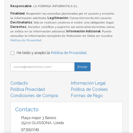
Responsable
: LA FORMIGA INFORMATICA S.L.
Finalidad
: Responder las consultas planteadas por el usuario y enviarle
la información solicitada;
Legitimación
: Consentimiento del usuario;
Destinatarios
: Solo se realizan cesiones si existe una obligación legal;
Derechos
: Acceder, rectificar y suprimir, así como otros derechos, como
se indica en la información adicional;
Información Adicional
: Puede
consultar la información completa de Protección de Datos en nuestra
Política de Privacidad
.
He leído y acepto la
Política de Privacidad
.
Enviar
Contacto
Información Legal
Política Privacidad
Política de Cookies
Condiciones de Compra
Formas de Pago
Contacto
Plaça major 3 Baixos
25210
GUISSONA
,
Lleida
973552249