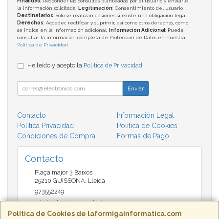
Finalidad
: Responder las consultas planteadas por el usuario y enviarle
la información solicitada;
Legitimación
: Consentimiento del usuario;
Destinatarios
: Solo se realizan cesiones si existe una obligación legal;
Derechos
: Acceder, rectificar y suprimir, así como otros derechos, como
se indica en la información adicional;
Información Adicional
: Puede
consultar la información completa de Protección de Datos en nuestra
Política de Privacidad
.
He leído y acepto la
Política de Privacidad
.
Enviar
Contacto
Información Legal
Política Privacidad
Política de Cookies
Condiciones de Compra
Formas de Pago
Contacto
Plaça major 3 Baixos
25210
GUISSONA
,
Lleida
973552249
administracio@insectari.com
Política de Cookies de laformigainformatica.com