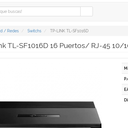
ad / Redes
Switchs
TP-LINK TL-SF1016D
nk TL-SF1016D 16 Puertos/ RJ-45 10/
M
P
E
D