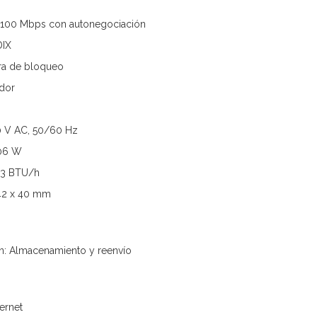
0/100 Mbps con autonegociación
DIX
ura de bloqueo
ador
0 V AC, 50/60 Hz
06 W
.03 BTU/h
42 x 40 mm
n: Almacenamiento y reenvío
ernet