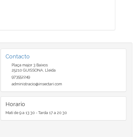
Contacto
Plaça major 3 Baixos
25210
GUISSONA
,
Lleida
973552249
administracio@insectari.com
Horario
Matí de 9 a 13:30 - Tarda 17 a 20:30