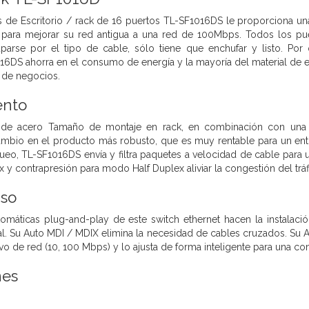
de Escritorio / rack de 16 puertos TL-SF1016DS le proporciona una s
ar para mejorar su red antigua a una red de 100Mbps. Todos los p
arse por el tipo de cable, sólo tiene que enchufar y listo. Por o
016DS ahorra en el consumo de energía y la mayoría del material de 
 de negocios.
ento
a de acero Tamaño de montaje en rack, en combinación con una 
cambio en el producto más robusto, que es muy rentable para un en
eo, TL-SF1016DS envía y filtra paquetes a velocidad de cable para u
 y contrapresión para modo Half Duplex aliviar la congestión del tr
uso
utomáticas plug-and-play de este switch ethernet hacen la instalac
al. Su Auto MDI / MDIX elimina la necesidad de cables cruzados. Su 
vo de red (10, 100 Mbps) y lo ajusta de forma inteligente para una c
nes