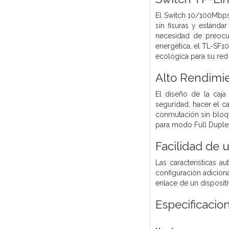
El Switch 10/100Mbps 
sin fisuras y estánd
necesidad de preocup
energética, el TL-SF1
ecológica para su red
Alto Rendimi
El diseño de la caj
seguridad, hacer el 
conmutación sin bloqu
para modo Full Duplex
Facilidad de 
Las características a
configuración adicion
enlace de un dispositi
Especificacio