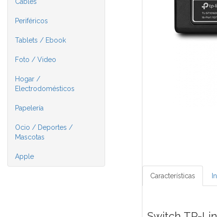
Cables
Periféricos
Tablets / Ebook
Foto / Video
Hogar /
Electrodomésticos
Papelería
Ocio / Deportes /
Mascotas
Apple
Características
I
Switch TP-Li