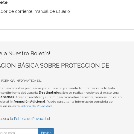
uete
ador de corriente, manual de usuario
e a Nuestro Boletín!
CIÓN BÁSICA SOBRE PROTECCIÓN DE
A FORMIGA INFORMATICA S.L.
der las consultas planteadas por el usuario y enviarle la información solicitada;
onsentimiento del usuario;
Destinatarios
: Solo se realizan cesiones si existe una
erechos
: Acceder, rectificar y suprimir, así como otros derechos, como se indica en
cional;
Información Adicional
: Puede consultar la información completa de
tos en nuestra
Política de Privacidad
.
acepto la
Política de Privacidad
.
Enviar