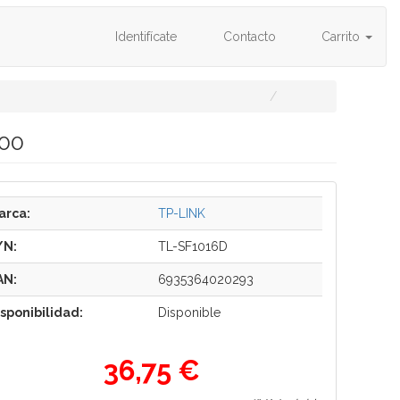
Identifícate
Contacto
Carrito
100
arca:
TP-LINK
/N:
TL-SF1016D
AN:
6935364020293
isponibilidad:
Disponible
36,75 €