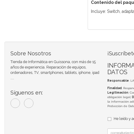
Contenido del paq
Incluye: Switch, adapt
Sobre Nosotros
¡Suscríbet
Tienda de Informática en Guissona, con más de 15
INFORMA
años de experiencia. Reparación de equipos,
DATOS
ordenadores, TV, smartphones, tablets, iphone, ipad
....
Responsable
: L
Finalidad
: Respon
Síguenos en:
Legitimación
: C
obligación legal;
D
la información adi
Protección de Da
He leído y 