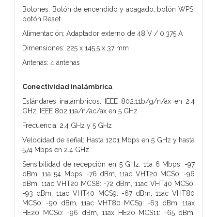
Botones: Botón de encendido y apagado, botón WPS,
botón Reset
Alimentación: Adaptador externo de 48 V / 0.375 A
Dimensiones: 225 x 145.5 x 37 mm
Antenas: 4 antenas
Conectividad inalámbrica
Estándares inalámbricos: IEEE 802.11b/g/n/ax en 2.4
GHz, IEEE 802.11a/n/ac/ax en 5 GHz
Frecuencia: 2.4 GHz y 5 GHz
Velocidad de señal: Hasta 1201 Mbps en 5 GHz y hasta
574 Mbps en 2.4 GHz
Sensibilidad de recepción en 5 GHz: 11a 6 Mbps: -97
dBm, 11a 54 Mbps: -76 dBm, 11ac VHT20 MCS0: -96
dBm, 11ac VHT20 MCS8: -72 dBm, 11ac VHT40 MCS0:
-93 dBm, 11ac VHT40 MCS9: -67 dBm, 11ac VHT80
MCS0: -90 dBm, 11ac VHT80 MCS9: -63 dBm, 11ax
HE20 MCS0: -96 dBm, 11ax HE20 MCS11: -65 dBm,