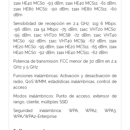
11ax HE40 MCS0: -93 dBm, 11ax HE40 MCS11: -61 dBm,
11ax HE80 MCS0: -90 dBm, 11ax HE80 MCS11: -60
dBm
Sensibilidad de recepción en 2.4 GHz: 11g 6 Mbps:
-96 dBm, 11a 54 Mbps: -75 dBm, 11ac VHT20 MCS0:
-95 dBm, 11ac VHT20 MCS8: -72 dBm, 11ac VHT40
MCS0: -92 dBm, 11ac VHT40 MCS9: -67 dBm, 11ax
HE20 MCS0: -95 dBm, 11ax HE20 MCS11: -65 dBm, 11ax
HE40 MCS0: -92 dBm, 11ax HE40 MCS11: -62 dBm
Potencia de transmisión: FCC menor de 30 dBm en 2.4
GHz y 5 GHz
Funciones inalámbricas: Activación y desactivación de
radio, QoS WMM, estadísticas inalámbricas, control de
acceso
Modos inalámbricos: Punto de acceso, extensor de
rango, cliente, múltiples SSID
Seguridad inalámbrica: WPA, WPA2, WPA3,
WPA/WPA2-Enterprise