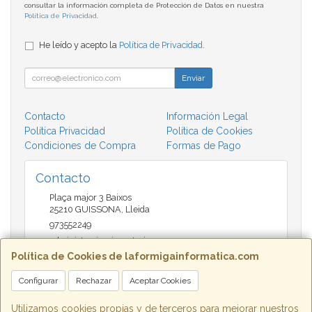
consultar la información completa de Protección de Datos en nuestra
Política de Privacidad
.
He leído y acepto la
Política de Privacidad
.
Enviar
Contacto
Información Legal
Política Privacidad
Política de Cookies
Condiciones de Compra
Formas de Pago
Contacto
Plaça major 3 Baixos
25210
GUISSONA
,
Lleida
973552249
administracio@insectari.com
Política de Cookies de laformigainformatica.com
Configurar
Rechazar
Aceptar Cookies
Horario
Matí de 9 a 13:30 - Tarda 17 a 20:30
Utilizamos cookies propias y de terceros para mejorar nuestros