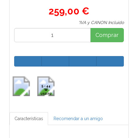
259,00 €
*IVA y CANON Incluido
Comprar
5 - 44
W
USB PD
Características
Recomendar a un amigo