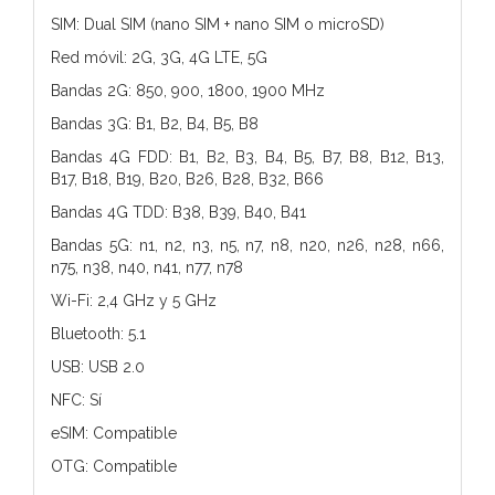
SIM: Dual SIM (nano SIM + nano SIM o microSD)
Red móvil: 2G, 3G, 4G LTE, 5G
Bandas 2G: 850, 900, 1800, 1900 MHz
Bandas 3G: B1, B2, B4, B5, B8
Bandas 4G FDD: B1, B2, B3, B4, B5, B7, B8, B12, B13,
B17, B18, B19, B20, B26, B28, B32, B66
Bandas 4G TDD: B38, B39, B40, B41
Bandas 5G: n1, n2, n3, n5, n7, n8, n20, n26, n28, n66,
n75, n38, n40, n41, n77, n78
Wi-Fi: 2,4 GHz y 5 GHz
Bluetooth: 5.1
USB: USB 2.0
NFC: Sí
eSIM: Compatible
OTG: Compatible