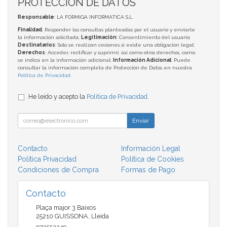
PROTECCIÓN DE DATOS
Responsable
: LA FORMIGA INFORMATICA S.L.
Finalidad
: Responder las consultas planteadas por el usuario y enviarle
la información solicitada;
Legitimación
: Consentimiento del usuario;
Destinatarios
: Solo se realizan cesiones si existe una obligación legal;
Derechos
: Acceder, rectificar y suprimir, así como otros derechos, como
se indica en la información adicional;
Información Adicional
: Puede
consultar la información completa de Protección de Datos en nuestra
Política de Privacidad
.
He leído y acepto la
Política de Privacidad
.
Enviar
Contacto
Información Legal
Política Privacidad
Política de Cookies
Condiciones de Compra
Formas de Pago
Contacto
Plaça major 3 Baixos
25210
GUISSONA
,
Lleida