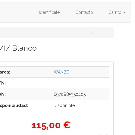
Identifícate
Contacto
Carrito
MI/ Blanco
arca:
WANBO
/N:
AN:
6970885350405
isponibilidad:
Disponible
115,00 €