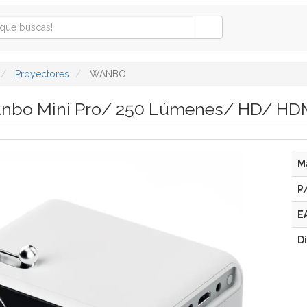
Proyectores
WANBO
anbo Mini Pro/ 250 Lúmenes/ HD/ HD
M
P
E
D