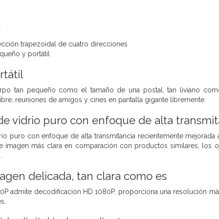
l
cción trapezoidal de cuatro direcciones
queño y portátil
tátil
uerpo tan pequeño como el tamaño de una postal, tan liviano co
ibre, reuniones de amigos y cines en pantalla gigante libremente.
de vidrio puro con enfoque de alta transmit
drio puro con enfoque de alta transmitancia recientemente mejorada
de imagen más clara en comparación con productos similares, los o
.
agen delicada, tan clara como es
720P admite decodificación HD 1080P, proporciona una resolución más
s.