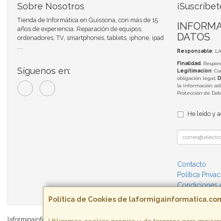
Sobre Nosotros
¡Suscríbet
Tienda de Informática en Guissona, con más de 15
INFORMA
años de experiencia. Reparación de equipos,
DATOS
ordenadores, TV, smartphones, tablets, iphone, ipad
....
Responsable
: L
Finalidad
: Respon
Síguenos en:
Legitimación
: C
obligación legal;
D
la información adi
Protección de Da
He leído y 
Contacto
Política Priva
Condiciones
Política de Cookies de laformigainformatica.co
laformigainformatica.com © 2026