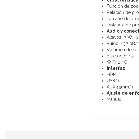
Característica
Función de zo
Relación de pro
Tamaño de proy
Distancia de pr
Audio y conec
Altavoz: 3 W * 1
Ruido: ≤32 dB
Volumen de la 
Bluetooth: 4.2
WiFi: 2.4G
Interfaz
HDMI:
*1
USB:
*1
AUX3.5mm:
*1
Ajuste de enf
Manual