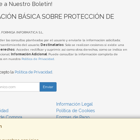
e a Nuestro Boletín!
CIÓN BÁSICA SOBRE PROTECCIÓN DE
A FORMIGA INFORMATICA S.L.
der las consultas planteadas por el usuario y enviarle la información solicitada;
onsentimiento del usuario;
Destinatarios
: Solo se realizan cesiones si existe una
erechos
: Acceder, rectificar y suprimir, así como otros derechos, como se indica en
cional;
Información Adicional
: Puede consultar la información completa de
tos en nuestra
Política de Privacidad
.
acepto la
Política de Privacidad
.
Enviar
Información Legal
cidad
Política de Cookies
 de Compra
Formas de Pago
m