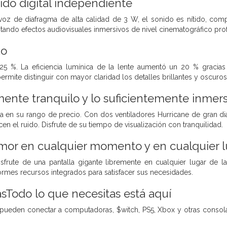
ido digital independiente
voz de diafragma de alta calidad de 3 W, el sonido es nítido, com
tando efectos audiovisuales inmersivos de nivel cinematográfico prof
do
25 %. La eficiencia lumínica de la lente aumentó un 20 % gracias
permite distinguir con mayor claridad los detalles brillantes y oscuros
mente tranquilo y lo suficientemente inmer
a en su rango de precio. Con dos ventiladores Hurricane de gran diá
en el ruido. Disfrute de su tiempo de visualización con tranquilidad.
mor en cualquier momento y en cualquier l
isfrute de una pantalla gigante libremente en cualquier lugar de la 
mes recursos integrados para satisfacer sus necesidades.
asTodo lo que necesitas está aquí
pueden conectar a computadoras, $witch, PS5, Xbox y otras consola