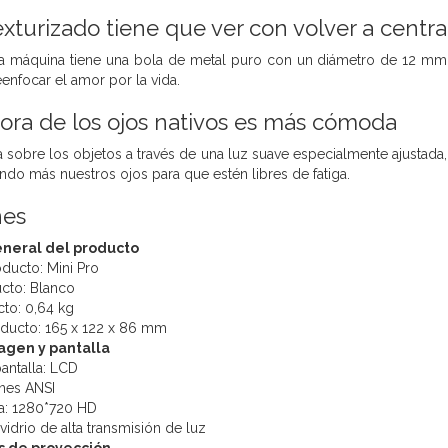
xturizado tiene que ver con volver a centrar
 la máquina tiene una bola de metal puro con un diámetro de 12 mm
eenfocar el amor por la vida.
tora de los ojos nativos es más cómoda
lla sobre los objetos a través de una luz suave especialmente ajustad
dando más nuestros ojos para que estén libres de fatiga.
nes
eneral del producto
ducto: Mini Pro
cto: Blanco
to: 0,64 kg
ducto: 165 x 122 x 86 mm
agen y pantalla
antalla: LCD
enes ANSI
ca: 1280*720 HD
vidrio de alta transmisión de luz