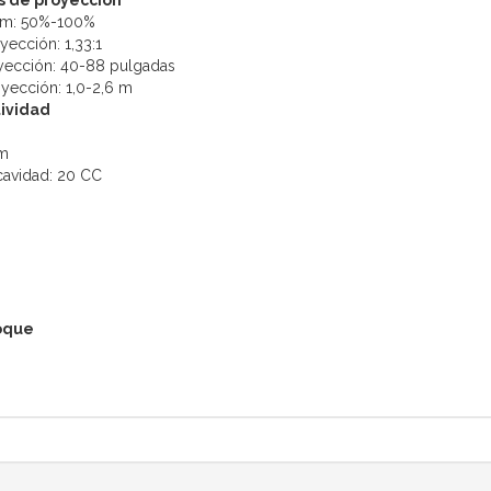
s de proyección
om: 50%-100%
yección: 1,33:1
ección: 40-88 pulgadas
oyección: 1,0-2,6 m
tividad
/m
cavidad: 20 CC
oque