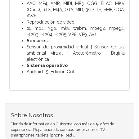
AAC, MP4, AMR, MIDI, MP3, OGG, FLAC, MKV
(Opus), RTX, M4A, OTA, MID, 3GP, TS, SMF, OGA,
AWB
Reproducción de vídeo
ts, mp4, 3gp, mkv, webm, mpeg2, mpeg4,
H.263, H.264, H.265, VP8, VP9, ​​AV1
Sensores
Sensor de proximidad virtual | Sensor de luz
ambiental virtual | Acelerómetro | Brújula
electrónica
Sistema operativo
Android 15 (Edición Go)
Sobre Nosotros
Tienda de Informática en Guissona, con más de 15 años de
experiencia. Reparación de equipos, ordenadores, TV,
smartphones, tablets, iphone, ipad ....