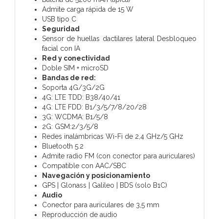
Admite carga rápida de 15 W
USB tipo C
Seguridad
Sensor de huellas dactilares lateral Desbloqueo
facial con IA
Red y conectividad
Doble SIM + microSD
Bandas de red:
Soporta 4G/3G/2G
4G: LTE TDD: B38/40/41
4G: LTE FDD: B1/3/5/7/8/20/28
3G: WCDMA: B1/5/8
2G: GSM:2/3/5/8
Redes inalámbricas Wi-Fi de 2,4 GHz/5 GHz
Bluetooth 5.2
Admite radio FM (con conector para auriculares)
Compatible con AAC/SBC
Navegación y posicionamiento
GPS | Glonass | Galileo | BDS (solo B1C)
Audio
Conector para auriculares de 3,5 mm
Reproducción de audio