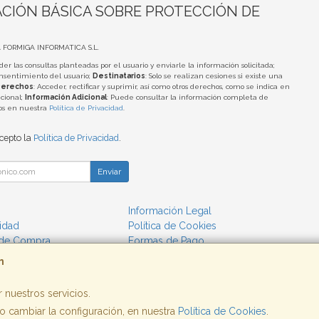
CIÓN BÁSICA SOBRE PROTECCIÓN DE
A FORMIGA INFORMATICA S.L.
der las consultas planteadas por el usuario y enviarle la información solicitada;
onsentimiento del usuario;
Destinatarios
: Solo se realizan cesiones si existe una
erechos
: Acceder, rectificar y suprimir, así como otros derechos, como se indica en
cional;
Información Adicional
: Puede consultar la información completa de
tos en nuestra
Política de Privacidad
.
acepto la
Política de Privacidad
.
Enviar
Información Legal
cidad
Política de Cookies
 de Compra
Formas de Pago
m
 nuestros servicios.
 cambiar la configuración, en nuestra
, , , , España. - C.I.F.: B25662933 - Tfno:
Política de Cookies
.