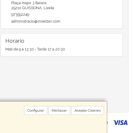
Plaça major 3 Baixos
25210
GUISSONA
,
Lleida
973552249
administracio@insectari.com
Horario
Matí de 9 a 13:30 - Tarda 17 a 20:30
Configurar
Rechazar
Aceptar Cookies