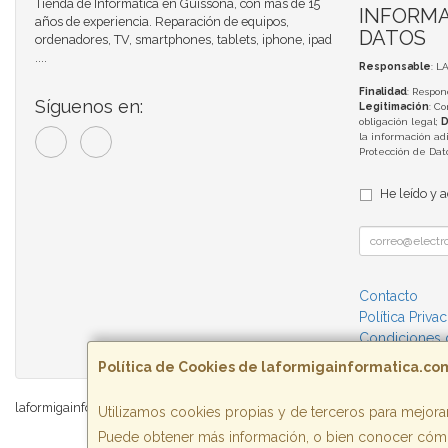
Tienda de Informática en Guissona, con más de 15
INFORMA
años de experiencia. Reparación de equipos,
DATOS
ordenadores, TV, smartphones, tablets, iphone, ipad
....
Responsable
: L
Finalidad
: Respon
Síguenos en:
Legitimación
: C
obligación legal;
D
la información adi
Protección de Da
He leído y 
Contacto
Política Priva
Condiciones
Política de Cookies de laformigainformatica.co
laformigainformatica.com © 2026
Utilizamos cookies propias y de terceros para mejorar
Puede obtener más información, o bien conocer cómo