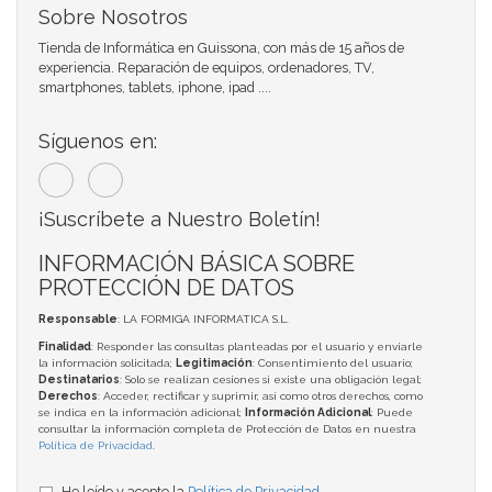
Sobre Nosotros
Tienda de Informática en Guissona, con más de 15 años de
experiencia. Reparación de equipos, ordenadores, TV,
smartphones, tablets, iphone, ipad ....
Síguenos en:
¡Suscríbete a Nuestro Boletín!
INFORMACIÓN BÁSICA SOBRE
PROTECCIÓN DE DATOS
Responsable
: LA FORMIGA INFORMATICA S.L.
Finalidad
: Responder las consultas planteadas por el usuario y enviarle
la información solicitada;
Legitimación
: Consentimiento del usuario;
Destinatarios
: Solo se realizan cesiones si existe una obligación legal;
Derechos
: Acceder, rectificar y suprimir, así como otros derechos, como
se indica en la información adicional;
Información Adicional
: Puede
consultar la información completa de Protección de Datos en nuestra
Política de Privacidad
.
He leído y acepto la
Política de Privacidad
.